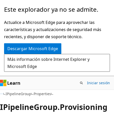
Ir
Ir
Este explorador ya no se admite.
al
a
contenido
la
Actualice a Microsoft Edge para aprovechar las
principal
navegación
características y actualizaciones de seguridad más
en
recientes, y disponer de soporte técnico.
la
Descargar Microsoft Edge
página
Más información sobre Internet Explorer y
Microsoft Edge
Learn
Iniciar sesión
C#
IPipelineGroup
Properties
IPipeline
Group.
Provisioning