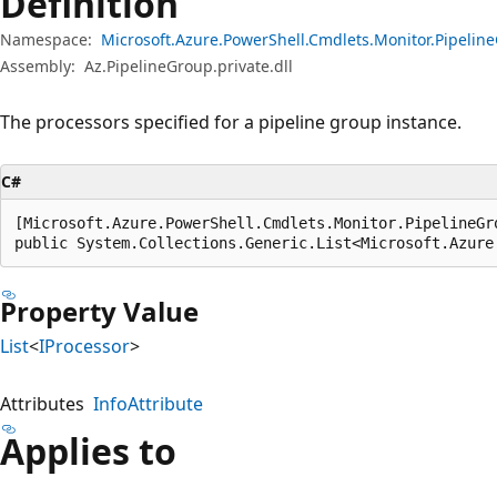
Definition
Namespace:
Microsoft.Azure.PowerShell.Cmdlets.Monitor.Pipeli
Assembly:
Az.PipelineGroup.private.dll
The processors specified for a pipeline group instance.
C#
[Microsoft.Azure.PowerShell.Cmdlets.Monitor.PipelineGr
public System.Collections.Generic.List<Microsoft.Azure
Property Value
List
<
IProcessor
>
Attributes
InfoAttribute
Applies to