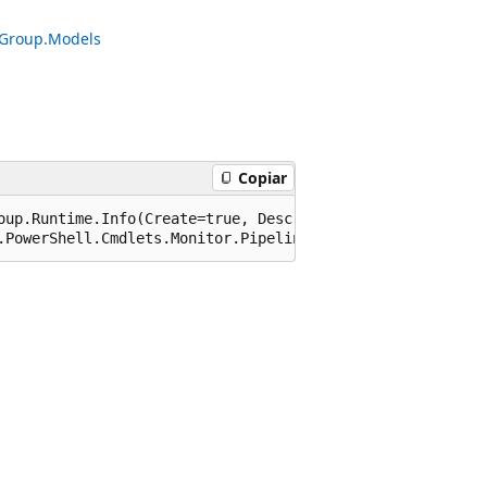
neGroup.Models
Copiar
oup.Runtime.Info(Create=true, Description="The processor
.PowerShell.Cmdlets.Monitor.PipelineGroup.Models.IProces