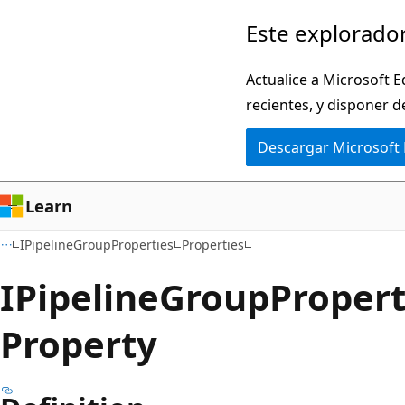
Ir
Ir
Este explorador
al
a
contenido
la
Actualice a Microsoft E
principal
navegación
recientes, y disponer d
en
Descargar Microsoft
la
página
Learn
IPipelineGroupProperties
Properties
IPipeline
Group
Propert
Property