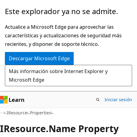
Ir
Ir
Este explorador ya no se admite.
al
a
contenido
la
Actualice a Microsoft Edge para aprovechar las
principal
navegación
características y actualizaciones de seguridad más
en
recientes, y disponer de soporte técnico.
la
Descargar Microsoft Edge
página
Más información sobre Internet Explorer y
Microsoft Edge
Learn
Iniciar sesión
C#
IResource
Properties
IResource.
Name Property