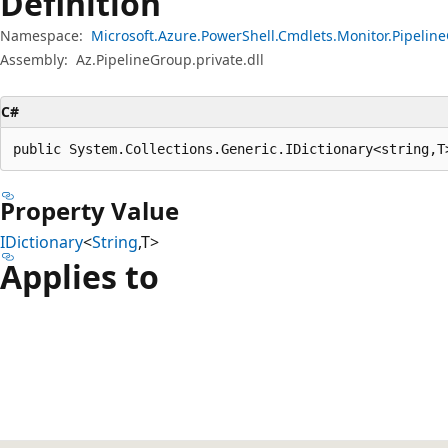
Definition
Namespace:
Microsoft.Azure.PowerShell.Cmdlets.Monitor.Pipeli
Assembly:
Az.PipelineGroup.private.dll
C#
public System.Collections.Generic.IDictionary<string,T
Property Value
IDictionary
<
String
,T>
Applies to