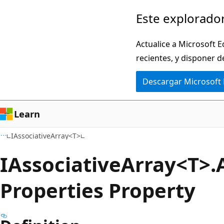
Ir
Ir
Este explorador
al
a
contenido
la
Actualice a Microsoft E
principal
navegación
recientes, y disponer d
en
Descargar Microsoft
la
página
Learn
IAssociativeArray<T>
IAssociative
Array<T>.
Properties Property