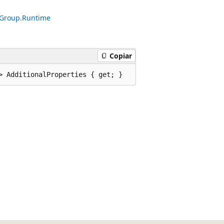
neGroup.Runtime
Copiar
> AdditionalProperties { get; }