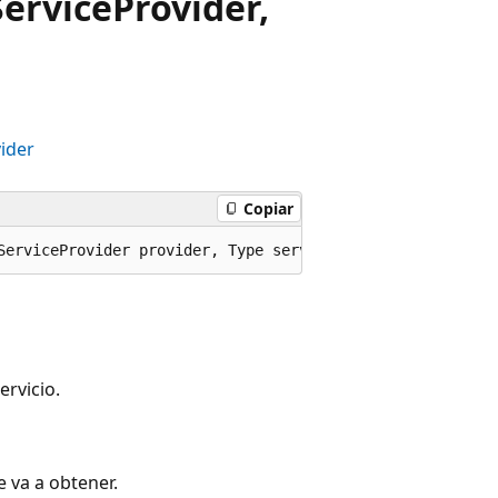
erviceProvider,
vider
Copiar
ServiceProvider provider, Type serviceType, object? serv
ervicio.
e va a obtener.