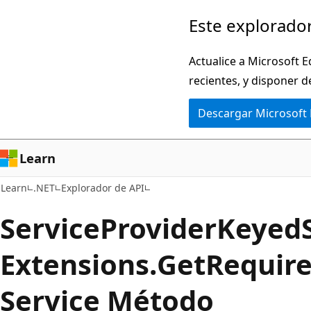
Ir
Ir
Este explorador
al
a
contenido
la
Actualice a Microsoft E
principal
navegación
recientes, y disponer d
en
Descargar Microsoft
la
página
Learn
Learn
.NET
Explorador de API
Service
Provider
Keyed
Extensions.
Get
Requir
Service Método