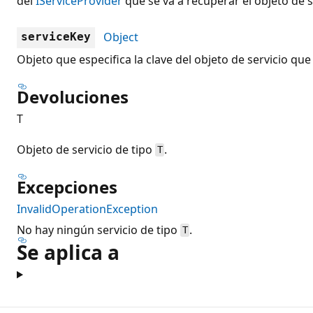
del
IServiceProvider
que se va a recuperar el objeto de s
Object
serviceKey
Objeto que especifica la clave del objeto de servicio que
Devoluciones
T
Objeto de servicio de tipo
.
T
Excepciones
InvalidOperationException
No hay ningún servicio de tipo
.
T
Se aplica a