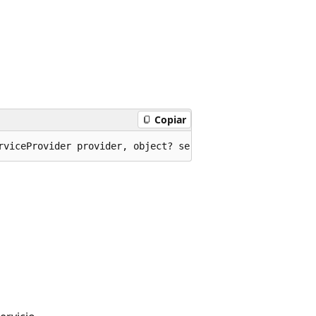
Copiar
rviceProvider provider, object? serviceKey);