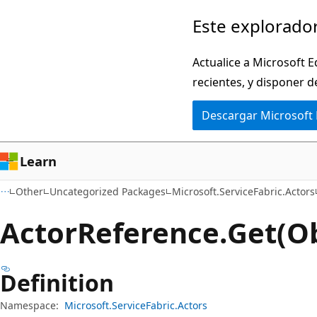
Ir
Ir
Este explorador
al
a
contenido
la
Actualice a Microsoft E
principal
navegación
recientes, y disponer d
en
Descargar Microsoft
la
página
Learn
Other
Uncategorized Packages
Microsoft.ServiceFabric.Actors
Actor
Reference.
Get(O
Definition
Namespace:
Microsoft.ServiceFabric.Actors