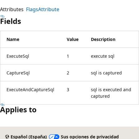
Attributes
FlagsAttribute
Fields
Name
Value
Description
ExecuteSql
1
execute sql
CaptureSql
2
sql is captured
ExecuteAndCaptureSql
3
sql is executed and
captured
Applies to
Modo
de
Español (España)
Sus opciones de privacidad