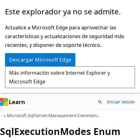
Ir
Ir
Este explorador ya no se admite.
al
a
contenido
la
Actualice a Microsoft Edge para aprovechar las
principal
navegación
características y actualizaciones de seguridad más
en
recientes, y disponer de soporte técnico.
la
Descargar Microsoft Edge
página
Más información sobre Internet Explorer y
Microsoft Edge
Learn
Iniciar sesión
C#
Microsoft.SqlServer.Management.Common
Sql
Execution
Modes Enum