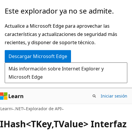
Ir
Ir
Este explorador ya no se admite.
al
a
contenido
la
Actualice a Microsoft Edge para aprovechar las
principal
navegación
características y actualizaciones de seguridad más
en
recientes, y disponer de soporte técnico.
la
Descargar Microsoft Edge
página
Más información sobre Internet Explorer y
Microsoft Edge
Learn
Iniciar sesión
C#
Learn
.NET
Explorador de API
IHash<TKey,TValue> Interfaz