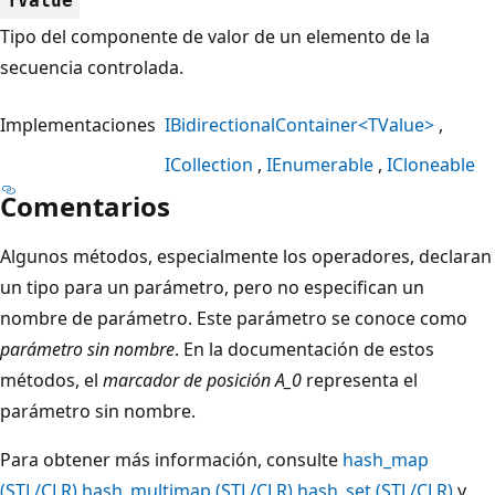
TValue
Tipo del componente de valor de un elemento de la
secuencia controlada.
Implementaciones
IBidirectionalContainer<TValue>
ICollection
IEnumerable
ICloneable
Comentarios
Algunos métodos, especialmente los operadores, declaran
un tipo para un parámetro, pero no especifican un
nombre de parámetro. Este parámetro se conoce como
parámetro sin nombre
. En la documentación de estos
métodos, el
marcador de posición A_0
representa el
parámetro sin nombre.
Para obtener más información, consulte
hash_map
(STL/CLR),
hash_multimap (STL/CLR),
hash_set (STL/CLR)
y