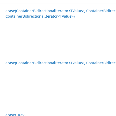
erase(ContainerBidirectionalIterator<TValue>, ContainerBidirec
ContainerBidirectionalIterator<TValue>)
erase(ContainerBidirectionalIterator<TValue>, ContainerBidirec
erase(TKey)