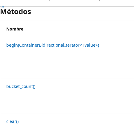
Métodos
Nombre
begin(ContainerBidirectionalIterator<TValue>)
bucket_count()
clear()