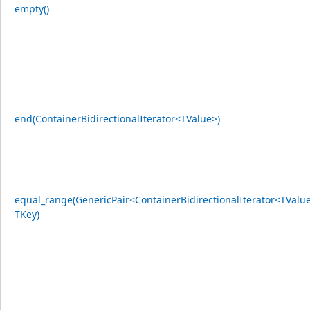
empty()
end(ContainerBidirectionalIterator<TValue>)
equal_range(GenericPair<ContainerBidirectionalIterator<TValue
TKey)