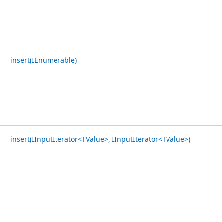
insert(IEnumerable)
insert(IInputIterator<TValue>, IInputIterator<TValue>)