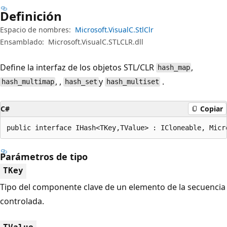
Definición
Espacio de nombres:
Microsoft.VisualC.StlClr
Ensamblado:
Microsoft.VisualC.STLCLR.dll
Define la interfaz de los objetos STL/CLR
,
hash_map
, ,
y
.
hash_multimap
hash_set
hash_multiset
C#
Copiar
public interface IHash<TKey,TValue> : ICloneable, Micr
Parámetros de tipo
TKey
Tipo del componente clave de un elemento de la secuencia
controlada.