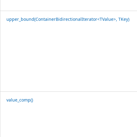
upper_bound(ContainerBidirectionalIterator<TValue>, TKey)
value_comp()