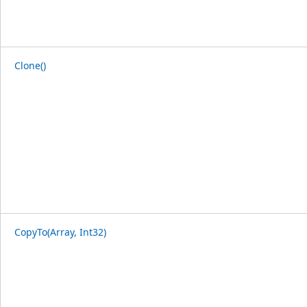
Clone()
CopyTo(Array, Int32)