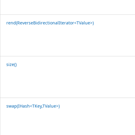
rend(ReverseBidirectionalIterator<TValue>)
size()
swap(IHash<TKey,TValue>)