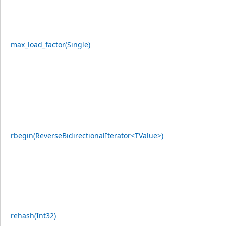
max_load_factor(Single)
rbegin(ReverseBidirectionalIterator<TValue>)
rehash(Int32)