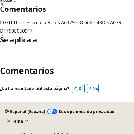
Comentarios
El GUID de esta carpeta es A63293E8-664E-48DB-A079-
DF759E0509F7.
Se aplica a
Modo
de
Comentarios
lectura
deshabilitado
¿Le ha resultado útil esta página?
Sí
No
Español (España)
Sus opciones de privacidad
Tema