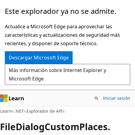
Ir
Ir
Este explorador ya no se admite.
al
a
contenido
la
Actualice a Microsoft Edge para aprovechar las
principal
navegación
características y actualizaciones de seguridad más
en
recientes, y disponer de soporte técnico.
la
Descargar Microsoft Edge
página
Más información sobre Internet Explorer y
Microsoft Edge
Learn
Iniciar sesión
C#
Learn
.NET
Explorador de API
File
Dialog
Custom
Places.