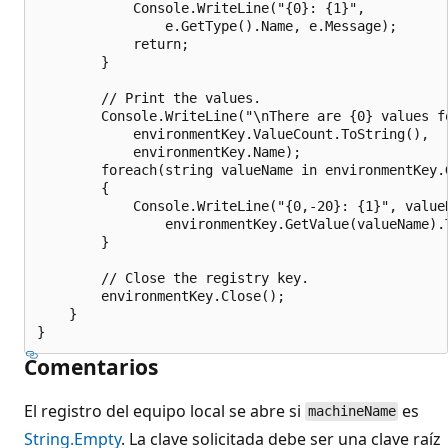
            Console.WriteLine("{0}: {1}",

                e.GetType().Name, e.Message);

            return;

        }

        // Print the values.

        Console.WriteLine("\nThere are {0} values fo
            environmentKey.ValueCount.ToString(),

            environmentKey.Name);

        foreach(string valueName in environmentKey.G
        {

            Console.WriteLine("{0,-20}: {1}", valueN
                environmentKey.GetValue(valueName).T
        }

        // Close the registry key.

        environmentKey.Close();

    }

Comentarios
El registro del equipo local se abre si
es
machineName
String.Empty
. La clave solicitada debe ser una clave raíz