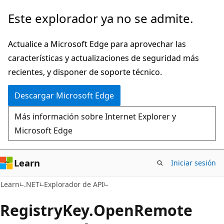
Ir
Ir
Este explorador ya no se admite.
al
a
contenido
la
Actualice a Microsoft Edge para aprovechar las
principal
navegación
características y actualizaciones de seguridad más
en
recientes, y disponer de soporte técnico.
la
Descargar Microsoft Edge
página
Más información sobre Internet Explorer y
Microsoft Edge
Learn
Iniciar sesión
C#
Learn
.NET
Explorador de API
Registry
Key.
Open
Remote