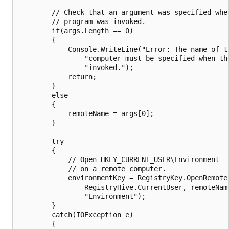
        // Check that an argument was specified when
        // program was invoked.

        if(args.Length == 0)

        {

            Console.WriteLine("Error: The name of th
                "computer must be specified when the
                "invoked.");

            return;

        }

        else

        {

            remoteName = args[0];

        }

        try

        {

            // Open HKEY_CURRENT_USER\Environment

            // on a remote computer.

            environmentKey = RegistryKey.OpenRemoteB
                RegistryHive.CurrentUser, remoteName
                "Environment");

        }

        catch(IOException e)

        {
