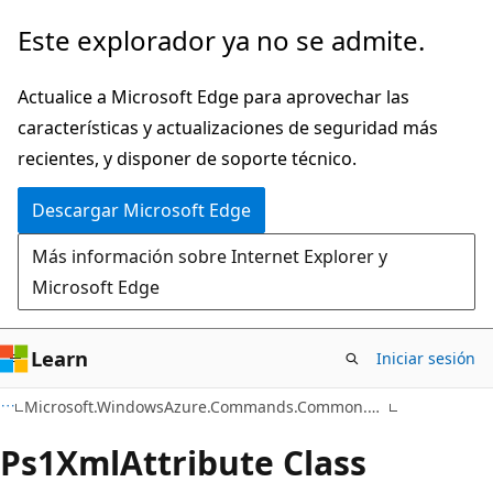
Ir
Ir
Este explorador ya no se admite.
al
a
contenido
la
Actualice a Microsoft Edge para aprovechar las
principal
navegación
características y actualizaciones de seguridad más
en
recientes, y disponer de soporte técnico.
la
Descargar Microsoft Edge
página
Más información sobre Internet Explorer y
Microsoft Edge
Learn
Iniciar sesión
C#
Microsoft.WindowsAzure.Commands.Common.Attributes
Ps1Xml
Attribute Class