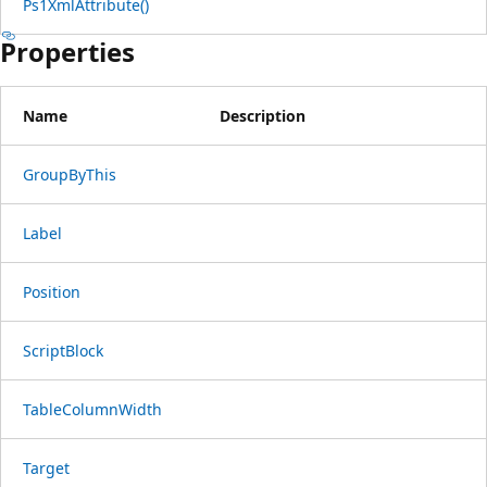
Ps1XmlAttribute()
Properties
Name
Description
GroupByThis
Label
Position
ScriptBlock
TableColumnWidth
Target