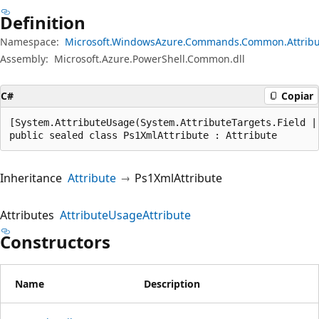
Definition
Namespace:
Microsoft.WindowsAzure.Commands.Common.Attribu
Assembly:
Microsoft.Azure.PowerShell.Common.dll
C#
Copiar
[System.AttributeUsage(System.AttributeTargets.Field |
public sealed class Ps1XmlAttribute : Attribute
Inheritance
Attribute
Ps1XmlAttribute
Attributes
AttributeUsageAttribute
Constructors
Name
Description