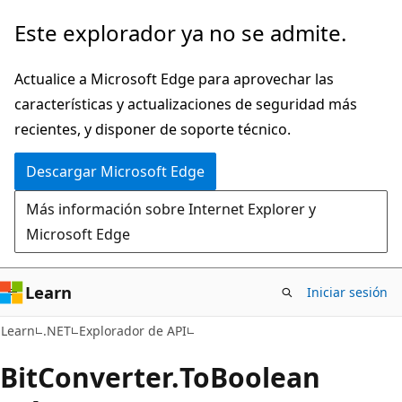
Ir
Ir
Este explorador ya no se admite.
al
a
contenido
la
Actualice a Microsoft Edge para aprovechar las
principal
navegación
características y actualizaciones de seguridad más
en
recientes, y disponer de soporte técnico.
la
Descargar Microsoft Edge
página
Más información sobre Internet Explorer y
Microsoft Edge
Learn
Iniciar sesión
C#
Learn
.NET
Explorador de API
Bit
Converter.
To
Boolean