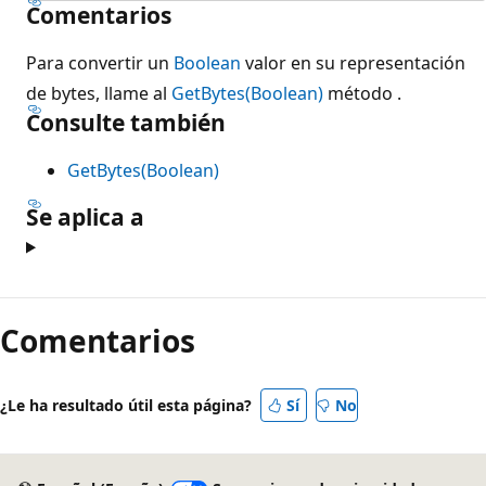
Comentarios
Para convertir un
Boolean
valor en su representación
de bytes, llame al
GetBytes(Boolean)
método .
Consulte también
GetBytes(Boolean)
Se aplica a
Modo
de
Comentarios
lectura
deshabilitado
¿Le ha resultado útil esta página?
Sí
No