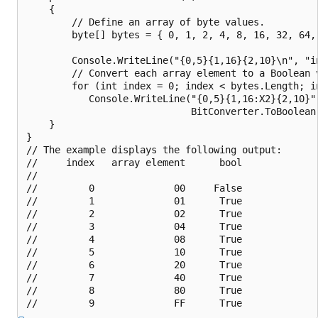
    {

        // Define an array of byte values.

        byte[] bytes = { 0, 1, 2, 4, 8, 16, 32, 64, 
        Console.WriteLine("{0,5}{1,16}{2,10}\n", "i
        // Convert each array element to a Boolean v
        for (int index = 0; index < bytes.Length; in
           Console.WriteLine("{0,5}{1,16:X2}{2,10}",
                             BitConverter.ToBoolean(
    }

}

// The example displays the following output:

//     index   array element      bool

//

//         0              00     False

//         1              01      True

//         2              02      True

//         3              04      True

//         4              08      True

//         5              10      True

//         6              20      True

//         7              40      True

//         8              80      True
