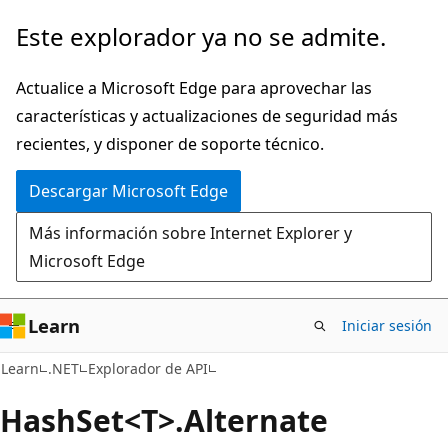
Ir
Ir
Este explorador ya no se admite.
al
a
contenido
la
Actualice a Microsoft Edge para aprovechar las
principal
navegación
características y actualizaciones de seguridad más
en
recientes, y disponer de soporte técnico.
la
Descargar Microsoft Edge
página
Más información sobre Internet Explorer y
Microsoft Edge
Learn
Iniciar sesión
C#
Learn
.NET
Explorador de API
Hash
Set<T>.Alternate