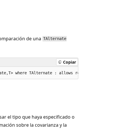
comparación de una
TAlternate
Copiar
ate,T> where TAlternate : allows ref struct where T : al
sar el tipo que haya especificado o
mación sobre la covarianza y la