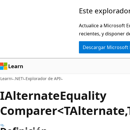
Ir
Ir
Este explorador
al
a
contenido
la
Actualice a Microsoft E
principal
navegación
recientes, y disponer d
en
Descargar Microsoft
la
página
Learn
Learn
.NET
Explorador de API
IAlternate
Equality
Comparer<TAlternate,T