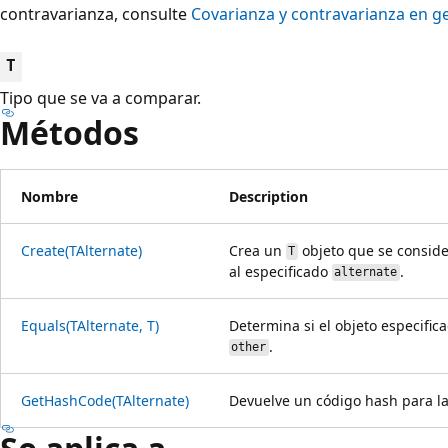
contravarianza, consulte
Covarianza y contravarianza en g
T
Tipo que se va a comparar.
Métodos
Nombre
Description
Create(TAlternate)
Crea un
objeto que se consid
T
al especificado
.
alternate
Equals(TAlternate, T)
Determina si el objeto especific
.
other
GetHashCode(TAlternate)
Devuelve un código hash para la 