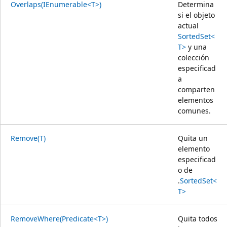
Overlaps(IEnumerable<T>)
Determina
si el objeto
actual
SortedSet<
T>
y una
colección
especificad
a
comparten
elementos
comunes.
Remove(T)
Quita un
elemento
especificad
o de
.
SortedSet<
T>
RemoveWhere(Predicate<T>)
Quita todos