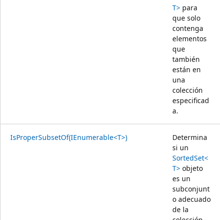
T>
para
que solo
contenga
elementos
que
también
están en
una
colección
especificad
a.
IsProperSubsetOf(IEnumerable<T>)
Determina
si un
SortedSet<
T>
objeto
es un
subconjunt
o adecuado
de la
colección