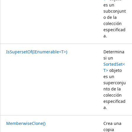
es un
subconjunt
o de la
colección
especificad
a.
IsSupersetOf(IEnumerable<T>)
Determina
si un
SortedSet<
T>
objeto
es un
superconju
nto de la
colección
especificad
a.
MemberwiseClone()
Crea una
copia