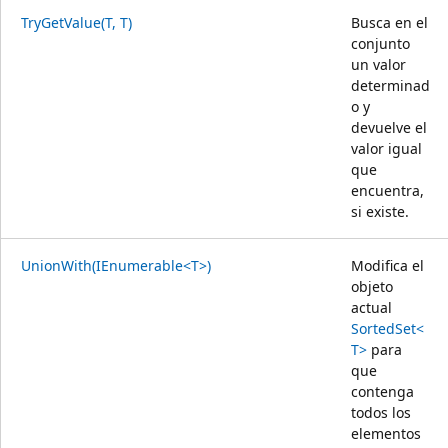
TryGetValue(T, T)
Busca en el
conjunto
un valor
determinad
o y
devuelve el
valor igual
que
encuentra,
si existe.
UnionWith(IEnumerable<T>)
Modifica el
objeto
actual
SortedSet<
T>
para
que
contenga
todos los
elementos