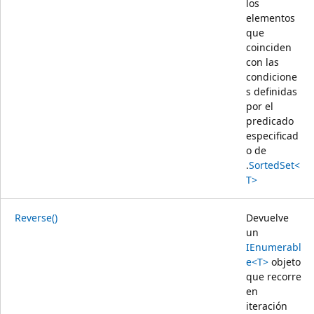
los
elementos
que
coinciden
con las
condicione
s definidas
por el
predicado
especificad
o de
.
SortedSet<
T>
Reverse()
Devuelve
un
IEnumerabl
e<T>
objeto
que recorre
en
iteración