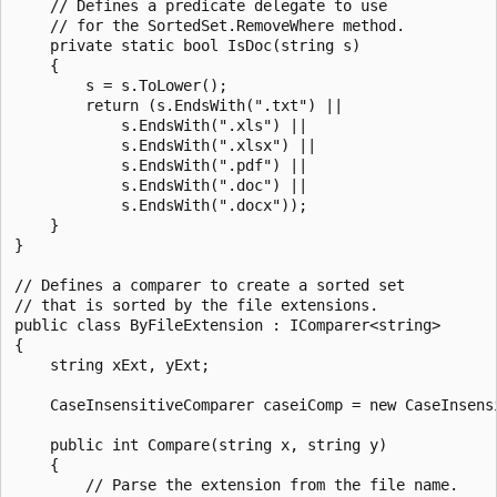
    // Defines a predicate delegate to use

    // for the SortedSet.RemoveWhere method.

    private static bool IsDoc(string s)

    {

        s = s.ToLower();

        return (s.EndsWith(".txt") ||

            s.EndsWith(".xls") ||

            s.EndsWith(".xlsx") ||

            s.EndsWith(".pdf") ||

            s.EndsWith(".doc") ||

            s.EndsWith(".docx"));

    }

}

// Defines a comparer to create a sorted set

// that is sorted by the file extensions.

public class ByFileExtension : IComparer<string>

{

    string xExt, yExt;

    CaseInsensitiveComparer caseiComp = new CaseInsensi
    public int Compare(string x, string y)

    {

        // Parse the extension from the file name.
