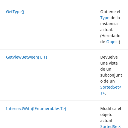
GetType()
Obtiene el
Type
de la
instancia
actual.
(Heredado
de
Object
)
GetViewBetween(T, T)
Devuelve
una vista
de un
subconjunt
o de un
SortedSet<
T>
.
IntersectWith(IEnumerable<T>)
Modifica el
objeto
actual
SortedSet<