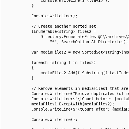
                Console.WriteLine($"\t{avi}");

            }

            Console.WriteLine();

            // Create another sorted set.

            IEnumerable<string> files2 =

                Directory.EnumerateFiles(@"\\archives\2
                    "*", SearchOption.AllDirectories);

            var mediaFiles2 = new SortedSet<string>(new
            foreach (string f in files2)

            {

                mediaFiles2.Add(f.Substring(f.LastIndex
            }

            // Remove elements in mediaFiles1 that are 
            Console.WriteLine("Remove duplicates (of me
            Console.WriteLine($"\tCount before: {mediaF
            mediaFiles1.ExceptWith(mediaFiles2);

            Console.WriteLine($"\tCount after: {mediaFi
            Console.WriteLine();
