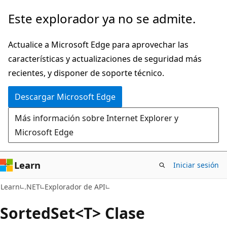
Ir
Ir
Este explorador ya no se admite.
al
a
contenido
la
Actualice a Microsoft Edge para aprovechar las
principal
navegación
características y actualizaciones de seguridad más
en
recientes, y disponer de soporte técnico.
la
Descargar Microsoft Edge
página
Más información sobre Internet Explorer y
Microsoft Edge
Learn
Iniciar sesión
C#
Learn
.NET
Explorador de API
Sorted
Set<T> Clase