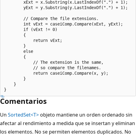
        xExt = x.Substring(x.LastIndexOf(".") + 1);

        yExt = y.Substring(y.LastIndexOf(".") + 1);

        // Compare the file extensions.

        int vExt = caseiComp.Compare(xExt, yExt);

        if (vExt != 0)

        {

            return vExt;

        }

        else

        {

            // The extension is the same,

            // so compare the filenames.

            return caseiComp.Compare(x, y);

        }

    }

Comentarios
Un
SortedSet<T>
objeto mantiene un orden ordenado sin
afectar al rendimiento a medida que se insertan y eliminan
los elementos. No se permiten elementos duplicados. No