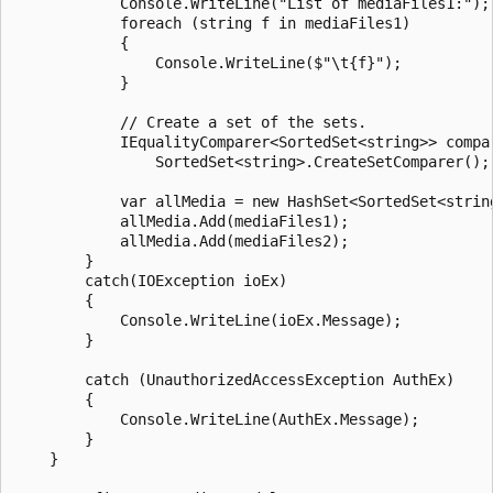
            Console.WriteLine("List of mediaFiles1:");

            foreach (string f in mediaFiles1)

            {

                Console.WriteLine($"\t{f}");

            }

            // Create a set of the sets.

            IEqualityComparer<SortedSet<string>> compar
                SortedSet<string>.CreateSetComparer();

            var allMedia = new HashSet<SortedSet<string
            allMedia.Add(mediaFiles1);

            allMedia.Add(mediaFiles2);

        }

        catch(IOException ioEx)

        {

            Console.WriteLine(ioEx.Message);

        }

        catch (UnauthorizedAccessException AuthEx)

        {

            Console.WriteLine(AuthEx.Message);

        }

    }
