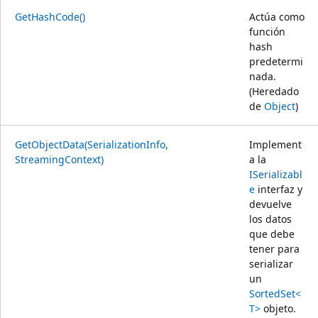
GetHashCode()
Actúa como
función
hash
predetermi
nada.
(Heredado
de
Object
)
GetObjectData(SerializationInfo,
Implement
StreamingContext)
a la
ISerializabl
e
interfaz y
devuelve
los datos
que debe
tener para
serializar
un
SortedSet<
T>
objeto.