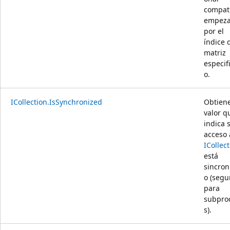
compati
empez
por el
índice 
matriz
especif
o.
ICollection.IsSynchronized
Obtien
valor q
indica s
acceso 
ICollec
está
sincron
o (segu
para
subpro
s).