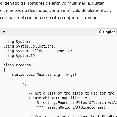
ordenado de nombres de archivo multimedia, quitar
elementos no deseados, ver un intervalo de elementos y
comparar el conjunto con otro conjunto ordenado.
C#
Copiar
using System;

using System.Collections;

using System.Collections.Generic;

using System.IO;

class Program

{

    static void Main(string[] args)

    {

        try

        {

            // Get a list of the files to use for the s
            IEnumerable<string> files1 =

                Directory.EnumerateFiles(@"\\archives\2
                "*", SearchOption.AllDirectories);

            // Create a sorted set using the ByFileExte