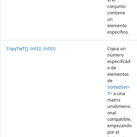
conjunto
contiene
un
elemento
específico.
CopyTo(T[], Int32, Int32)
Copia un
número
especificad
o de
elementos
de
SortedSet<
T>
a una
matriz
unidimensi
onal
compatible,
empezando
por el