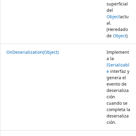
superficial
del
Object
actu
al.
(Heredado
de
Object
)
OnDeserialization(Object)
Implement
a la
ISerializabl
e
interfaz y
genera el
evento de
deserializa
ción
cuando se
completa la
deserializa
ción.