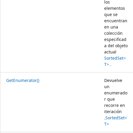
los
elementos
que se
encuentran
en una
colección
especificad
a del objeto
actual
SortedSet<
T>
.
GetEnumerator()
Devuelve
un
enumerado
r que
recorre en
iteración
.
SortedSet<
T>