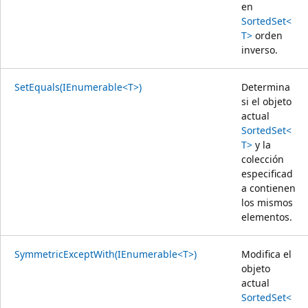
en
SortedSet<
T>
orden
inverso.
SetEquals(IEnumerable<T>)
Determina
si el objeto
actual
SortedSet<
T>
y la
colección
especificad
a contienen
los mismos
elementos.
SymmetricExceptWith(IEnumerable<T>)
Modifica el
objeto
actual
SortedSet<