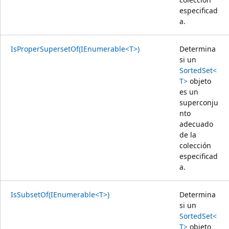
especificad
a.
IsProperSupersetOf(IEnumerable<T>)
Determina
si un
SortedSet<
T>
objeto
es un
superconju
nto
adecuado
de la
colección
especificad
a.
IsSubsetOf(IEnumerable<T>)
Determina
si un
SortedSet<
T>
objeto