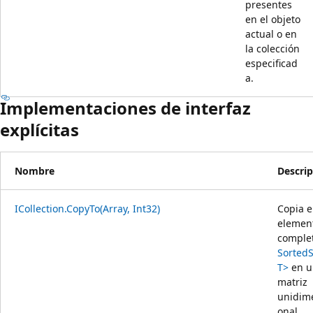
presentes
en el objeto
actual o en
la colección
especificad
a.
Implementaciones de interfaz
explícitas
Nombre
Descrip
ICollection.CopyTo(Array, Int32)
Copia e
elemen
comple
Sorted
T>
en u
matriz
unidim
onal