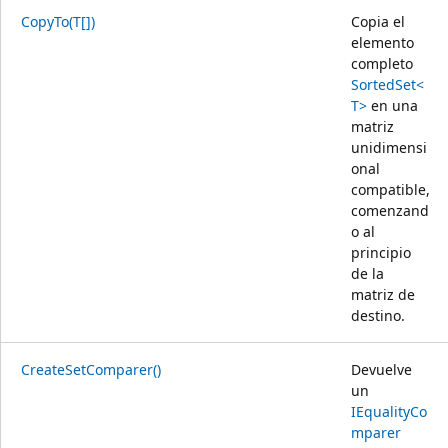
CopyTo(T[])
Copia el
elemento
completo
SortedSet<
T>
en una
matriz
unidimensi
onal
compatible,
comenzand
o al
principio
de la
matriz de
destino.
CreateSetComparer()
Devuelve
un
IEqualityCo
mparer