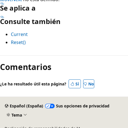
Se aplica a
Consulte también
Current
Reset()
Modo
de
Comentarios
lectura
deshabilitado
¿Le ha resultado útil esta página?
Sí
No
Español (España)
Sus opciones de privacidad
Tema