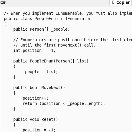
C#
Copiar
// When you implement IEnumerable, you must also implem
public class PeopleEnum : IEnumerator

{

    public Person[] _people;

    // Enumerators are positioned before the first elem
    // until the first MoveNext() call.

    int position = -1;

    public PeopleEnum(Person[] list)

    {

        _people = list;

    }

    public bool MoveNext()

    {

        position++;

        return (position < _people.Length);

    }

    public void Reset()

    {

        position = -1;
