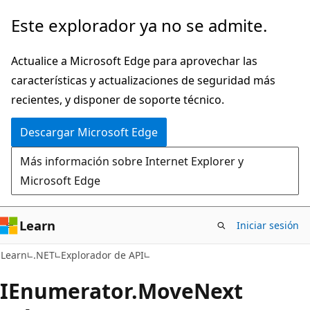
Ir
Ir
Este explorador ya no se admite.
al
a
contenido
la
Actualice a Microsoft Edge para aprovechar las
principal
navegación
características y actualizaciones de seguridad más
en
recientes, y disponer de soporte técnico.
la
Descargar Microsoft Edge
página
Más información sobre Internet Explorer y
Microsoft Edge
Learn
Iniciar sesión
C#
Learn
.NET
Explorador de API
IEnumerator.
Move
Next