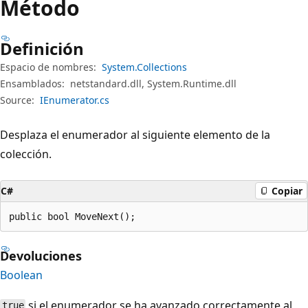
Método
Definición
Espacio de nombres:
System.Collections
Ensamblados:
netstandard.dll, System.Runtime.dll
Source:
IEnumerator.cs
Desplaza el enumerador al siguiente elemento de la
colección.
C#
Copiar
public bool MoveNext();
Devoluciones
Boolean
si el enumerador se ha avanzado correctamente al
true