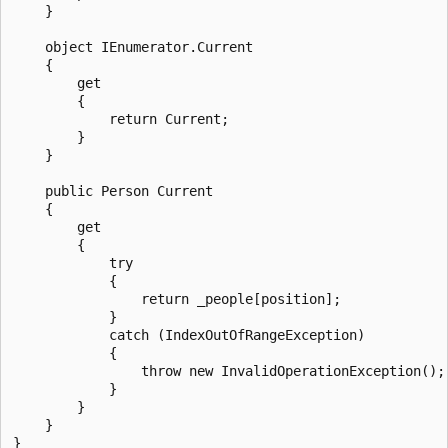
    }

    object IEnumerator.Current

    {

        get

        {

            return Current;

        }

    }

    public Person Current

    {

        get

        {

            try

            {

                return _people[position];

            }

            catch (IndexOutOfRangeException)

            {

                throw new InvalidOperationException();

            }

        }

    }
