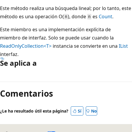
Este método realiza una búsqueda lineal; por lo tanto, este
método es una operación O(
), donde
es
Count
.
n
n
Este miembro es una implementación explícita de
miembro de interfaz. Solo se puede usar cuando la
ReadOnlyCollection<T>
instancia se convierte en una
IList
interfaz.
Se aplica a
Modo
de
Comentarios
lectura
deshabilitado
¿Le ha resultado útil esta página?
Sí
No