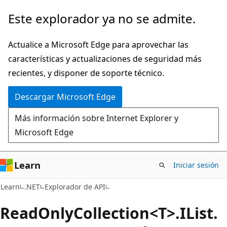
Ir
Ir
Este explorador ya no se admite.
al
a
contenido
la
Actualice a Microsoft Edge para aprovechar las
principal
navegación
características y actualizaciones de seguridad más
en
recientes, y disponer de soporte técnico.
la
Descargar Microsoft Edge
página
Más información sobre Internet Explorer y
Microsoft Edge
Learn
Iniciar sesión
C#
Learn
.NET
Explorador de API
Read
Only
Collection<T>.IList.