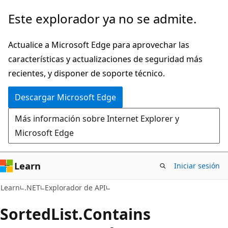
Ir
Ir
Este explorador ya no se admite.
al
a
contenido
la
Actualice a Microsoft Edge para aprovechar las
principal
navegación
características y actualizaciones de seguridad más
en
recientes, y disponer de soporte técnico.
la
Descargar Microsoft Edge
página
Más información sobre Internet Explorer y
Microsoft Edge
Learn
Iniciar sesión
C#
Learn
.NET
Explorador de API
Sorted
List.
Contains