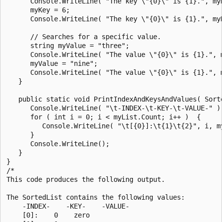
      Console.WriteLine( "The key \"{0}\" is {1}.", my
      myKey = 6;

      Console.WriteLine( "The key \"{0}\" is {1}.", my
      // Searches for a specific value.

      string myValue = "three";

      Console.WriteLine( "The value \"{0}\" is {1}.", 
      myValue = "nine";

      Console.WriteLine( "The value \"{0}\" is {1}.", 
   }

   public static void PrintIndexAndKeysAndValues( Sorte
      Console.WriteLine( "\t-INDEX-\t-KEY-\t-VALUE-" );
      for ( int i = 0; i < myList.Count; i++ )  {

         Console.WriteLine( "\t[{0}]:\t{1}\t{2}", i, m
      }

      Console.WriteLine();

   }

}

/*

This code produces the following output.

The SortedList contains the following values:

    -INDEX-    -KEY-    -VALUE-

    [0]:    0    zero
