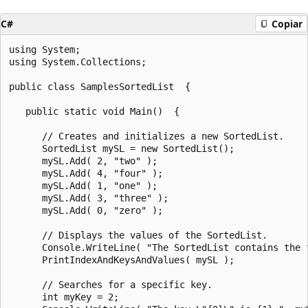
C#
Copiar
using System;

using System.Collections;

public class SamplesSortedList  {

   public static void Main()  {

      // Creates and initializes a new SortedList.

      SortedList mySL = new SortedList();

      mySL.Add( 2, "two" );

      mySL.Add( 4, "four" );

      mySL.Add( 1, "one" );

      mySL.Add( 3, "three" );

      mySL.Add( 0, "zero" );

      // Displays the values of the SortedList.

      Console.WriteLine( "The SortedList contains the f
      PrintIndexAndKeysAndValues( mySL );

      // Searches for a specific key.

      int myKey = 2;
