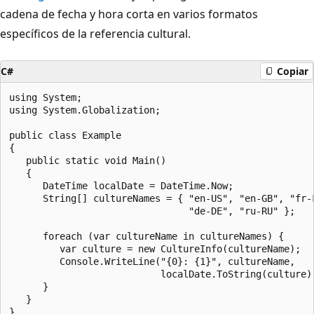
cadena de fecha y hora corta en varios formatos
específicos de la referencia cultural.
C#
Copiar
using System;

using System.Globalization;

public class Example

{

   public static void Main()

   {

      DateTime localDate = DateTime.Now;

      String[] cultureNames = { "en-US", "en-GB", "fr-F
                                "de-DE", "ru-RU" };

      foreach (var cultureName in cultureNames) {

         var culture = new CultureInfo(cultureName);

         Console.WriteLine("{0}: {1}", cultureName,

                           localDate.ToString(culture))
      }

   }

}
