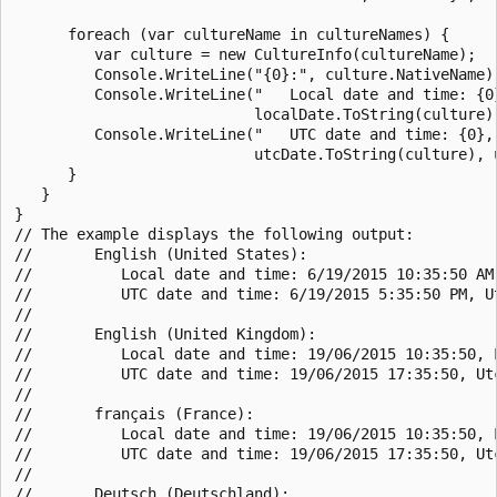
      foreach (var cultureName in cultureNames) {

         var culture = new CultureInfo(cultureName);

         Console.WriteLine("{0}:", culture.NativeName);
         Console.WriteLine("   Local date and time: {0}
                           localDate.ToString(culture),
         Console.WriteLine("   UTC date and time: {0}, 
                           utcDate.ToString(culture), u
      }

   }

}

// The example displays the following output:

//       English (United States):

//          Local date and time: 6/19/2015 10:35:50 AM,
//          UTC date and time: 6/19/2015 5:35:50 PM, Ut
//

//       English (United Kingdom):

//          Local date and time: 19/06/2015 10:35:50, L
//          UTC date and time: 19/06/2015 17:35:50, Utc
//

//       français (France):

//          Local date and time: 19/06/2015 10:35:50, L
//          UTC date and time: 19/06/2015 17:35:50, Utc
//

//       Deutsch (Deutschland):
