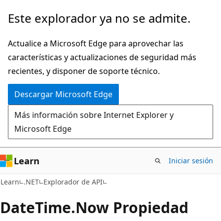
Ir
Ir
Este explorador ya no se admite.
al
a
contenido
la
Actualice a Microsoft Edge para aprovechar las
principal
navegación
características y actualizaciones de seguridad más
en
recientes, y disponer de soporte técnico.
la
Descargar Microsoft Edge
página
Más información sobre Internet Explorer y
Microsoft Edge
Learn
Iniciar sesión
C#
Learn
.NET
Explorador de API
Date
Time.
Now Propiedad