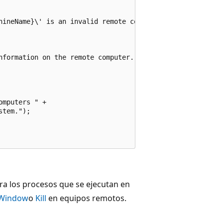
hineName}\' is an invalid remote computer name.");

nformation on the remote computer.");

mputers " +

tem.");

ra los procesos que se ejecutan en
nWindow
o
Kill
en equipos remotos.