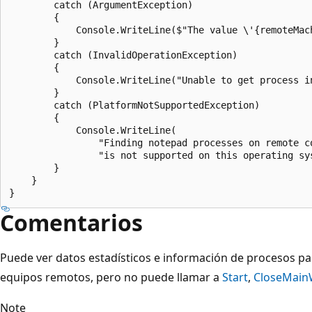
        catch (ArgumentException)

        {

            Console.WriteLine($"The value \'{remoteMac
        }

        catch (InvalidOperationException)

        {

            Console.WriteLine("Unable to get process i
        }

        catch (PlatformNotSupportedException)

        {

            Console.WriteLine(

                "Finding notepad processes on remote co
                "is not supported on this operating sys
        }

    }

Comentarios
Puede ver datos estadísticos e información de procesos pa
equipos remotos, pero no puede llamar a
Start
,
CloseMai
Note