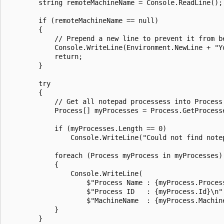
        string remoteMachineName = Console.ReadLine();

        if (remoteMachineName == null)

        {

            // Prepend a new line to prevent it from b
            Console.WriteLine(Environment.NewLine + "Y
            return;

        }

        try

        {

            // Get all notepad processess into Process 
            Process[] myProcesses = Process.GetProcess
            if (myProcesses.Length == 0)

                Console.WriteLine("Could not find note
            foreach (Process myProcess in myProcesses)

            {

                Console.WriteLine(

                    $"Process Name : {myProcess.Process
                    $"Process ID   : {myProcess.Id}\n" 
                    $"MachineName  : {myProcess.Machine
            }

        }
