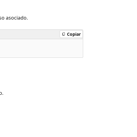
so asociado.
Copiar
o.