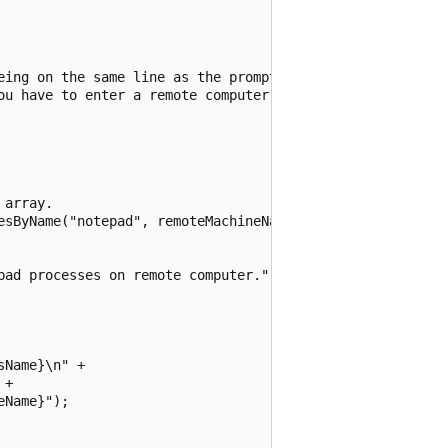
eing on the same line as the prompt.

ou have to enter a remote computer name.");

array.

esByName("notepad", remoteMachineName);

pad processes on remote computer.");

Name}\n" +

+

Name}");
