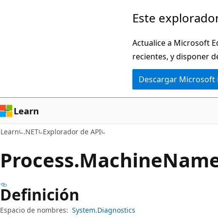
Ir
Ir
Este explorador
al
a
contenido
la
Actualice a Microsoft E
principal
navegación
recientes, y disponer d
en
Descargar Microsoft
la
página
Learn
Learn
.NET
Explorador de API
Process.
Machine
Name
Definición
Espacio de nombres:
System.Diagnostics