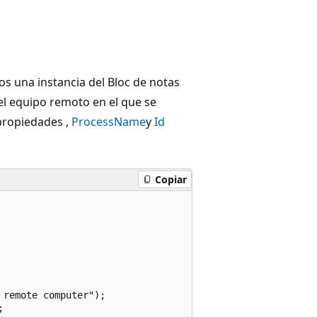
os una instancia del Bloc de notas
el equipo remoto en el que se
 propiedades ,
ProcessName
y
Id
Copiar
remote computer");


