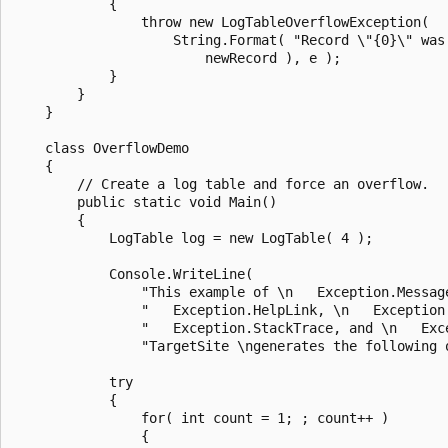
            {

                throw new LogTableOverflowException(

                    String.Format( "Record \"{0}\" was 
                        newRecord ), e );

            }

        }

    }

    class OverflowDemo

    {

        // Create a log table and force an overflow.

        public static void Main()

        {

            LogTable log = new LogTable( 4 );

            Console.WriteLine(

                "This example of \n   Exception.Message
                "   Exception.HelpLink, \n   Exception.
                "   Exception.StackTrace, and \n   Exce
                "TargetSite \ngenerates the following o
            try

            {

                for( int count = 1; ; count++ )

                {
