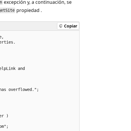
excepción y, a continuación, se
n
propiedad .
getSite
Copiar
,

rties.

lpLink and

as overflowed.";

r )

m";
