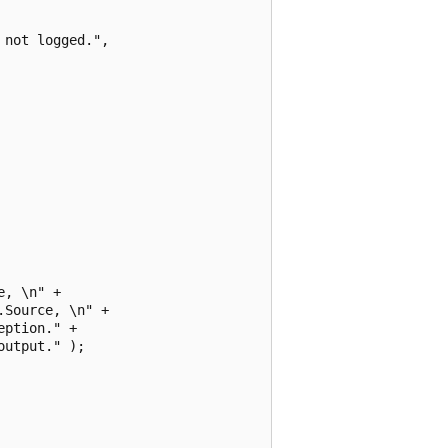
not logged.",

, \n" +

Source, \n" +

ption." +

utput." );
