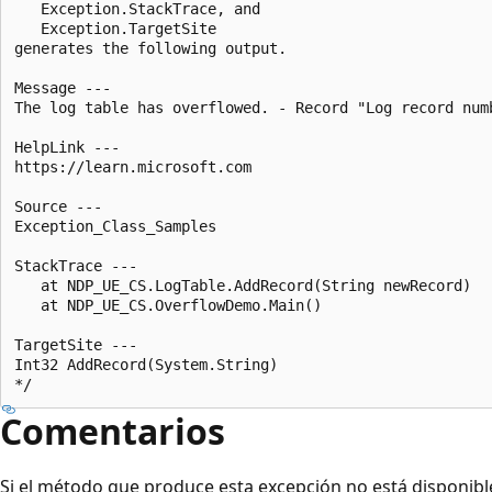
   Exception.StackTrace, and

   Exception.TargetSite

generates the following output.

Message ---

The log table has overflowed. - Record "Log record numb
HelpLink ---

https://learn.microsoft.com

Source ---

Exception_Class_Samples

StackTrace ---

   at NDP_UE_CS.LogTable.AddRecord(String newRecord)

   at NDP_UE_CS.OverflowDemo.Main()

TargetSite ---

Int32 AddRecord(System.String)

Comentarios
Si el método que produce esta excepción no está disponible 