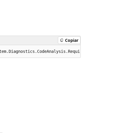
Copiar
tem.Diagnostics.CodeAnalysis.RequiresUnreferencedCode("M