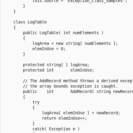
            this.Source = "Exception_Class_Samples";

        }

    }

    class LogTable

    {

        public LogTable( int numElements )

        {

            logArea = new string[ numElements ];

            elemInUse = 0;

        }

        protected string[ ] logArea;

        protected int       elemInUse;

        // The AddRecord method throws a derived except
        // the array bounds exception is caught.

        public    int       AddRecord( string newRecord
        {

            try

            {

                logArea[ elemInUse ] = newRecord;

                return elemInUse++;

            }

            catch( Exception e )
