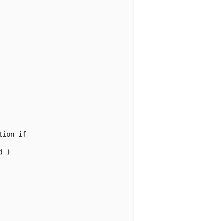
ion if

 )
