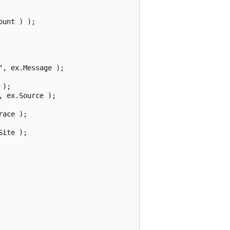
unt ) );

, ex.Message );

);

 ex.Source );

ace );

ite );
