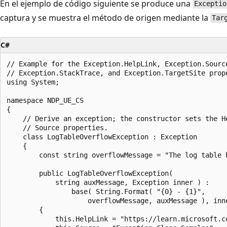
En el ejemplo de código siguiente se produce una
Exceptio
captura y se muestra el método de origen mediante la
Tar
C#
// Example for the Exception.HelpLink, Exception.Source
// Exception.StackTrace, and Exception.TargetSite prope
using System;

namespace NDP_UE_CS

{

    // Derive an exception; the constructor sets the He
    // Source properties.

    class LogTableOverflowException : Exception

    {

        const string overflowMessage = "The log table h
        public LogTableOverflowException(

            string auxMessage, Exception inner ) :

                base( String.Format( "{0} - {1}",

                    overflowMessage, auxMessage ), inne
        {

            this.HelpLink = "https://learn.microsoft.co