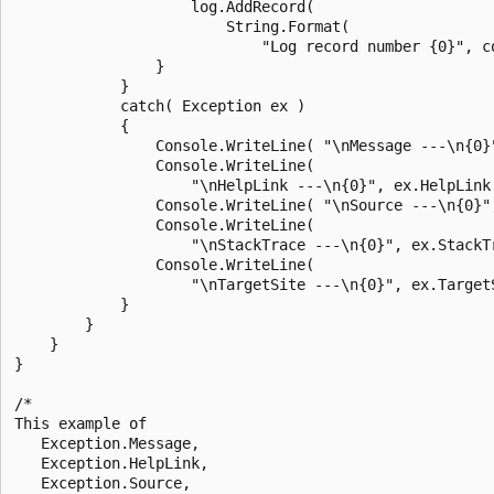
                    log.AddRecord(

                        String.Format(

                            "Log record number {0}", co
                }

            }

            catch( Exception ex )

            {

                Console.WriteLine( "\nMessage ---\n{0}"
                Console.WriteLine(

                    "\nHelpLink ---\n{0}", ex.HelpLink 
                Console.WriteLine( "\nSource ---\n{0}",
                Console.WriteLine(

                    "\nStackTrace ---\n{0}", ex.StackTr
                Console.WriteLine(

                    "\nTargetSite ---\n{0}", ex.TargetS
            }

        }

    }

}

/*

This example of

   Exception.Message,

   Exception.HelpLink,

   Exception.Source,
