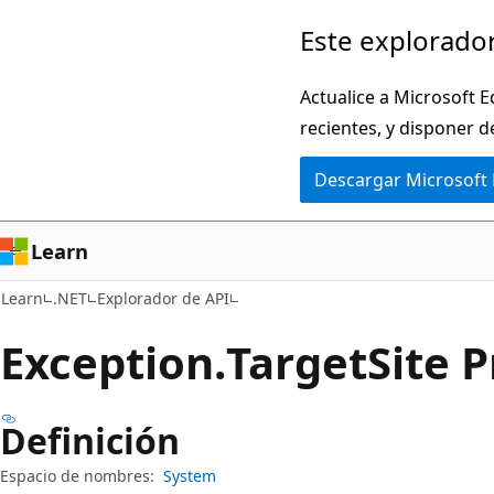
Ir
Ir
Este explorador
al
a
contenido
la
Actualice a Microsoft E
principal
navegación
recientes, y disponer d
en
Descargar Microsoft
la
página
Learn
Learn
.NET
Explorador de API
Exception.
Target
Site 
Definición
Espacio de nombres:
System