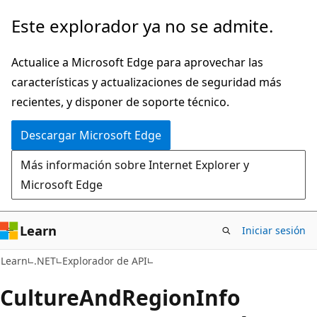
Ir
Ir
Este explorador ya no se admite.
al
a
contenido
la
Actualice a Microsoft Edge para aprovechar las
principal
navegación
características y actualizaciones de seguridad más
en
recientes, y disponer de soporte técnico.
la
Descargar Microsoft Edge
página
Más información sobre Internet Explorer y
Microsoft Edge
Learn
Iniciar sesión
C#
Learn
.NET
Explorador de API
Culture
And
Region
Info