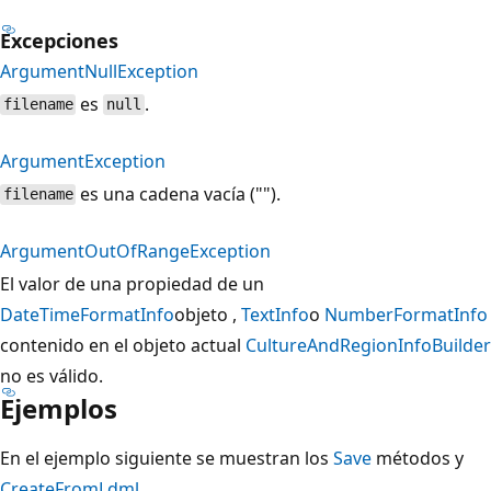
Excepciones
ArgumentNullException
es
.
filename
null
ArgumentException
es una cadena vacía ("").
filename
ArgumentOutOfRangeException
El valor de una propiedad de un
DateTimeFormatInfo
objeto ,
TextInfo
o
NumberFormatInfo
contenido en el objeto actual
CultureAndRegionInfoBuilder
no es válido.
Ejemplos
En el ejemplo siguiente se muestran los
Save
métodos y
CreateFromLdml
.