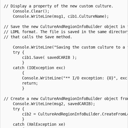
// Display a property of the new custom culture.

    Console.Clear();

    Console.WriteLine(msg1, cib1.CultureName);

// Save the new CultureAndRegionInfoBuilder object in t
// LDML format. The file is saved in the same directory
// that calls the Save method.

    Console.WriteLine("Saving the custom culture to a f
    try {

        cib1.Save( savedCARIB );

        }

    catch (IOException exc)

        {

        Console.WriteLine("** I/O exception: {0}", exc.
        return;

        }

// Create a new CultureAndRegionInfoBuilder object from
    Console.WriteLine(msg2, savedCARIB);

    try {

        cib2 = CultureAndRegionInfoBuilder.CreateFromLd
        }

    catch (XmlException xe)
