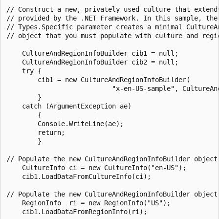
// Construct a new, privately used culture that extends
// provided by the .NET Framework. In this sample, the 
// Types.Specific parameter creates a minimal CultureAn
// object that you must populate with culture and regio
    CultureAndRegionInfoBuilder cib1 = null;

    CultureAndRegionInfoBuilder cib2 = null;

    try {

        cib1 = new CultureAndRegionInfoBuilder(

                           "x-en-US-sample", CultureAnd
        }

    catch (ArgumentException ae)

        {

        Console.WriteLine(ae);

        return;

        }

// Populate the new CultureAndRegionInfoBuilder object 
    CultureInfo ci = new CultureInfo("en-US");

    cib1.LoadDataFromCultureInfo(ci);

// Populate the new CultureAndRegionInfoBuilder object 
    RegionInfo  ri = new RegionInfo("US");

    cib1.LoadDataFromRegionInfo(ri);
