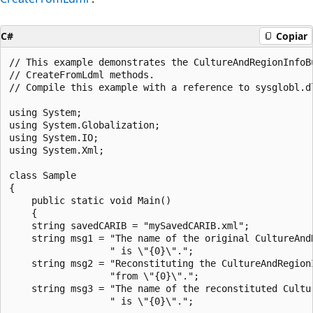
C#
Copiar
// This example demonstrates the CultureAndRegionInfoBu
// CreateFromLdml methods.

// Compile this example with a reference to sysglobl.dl
using System;

using System.Globalization;

using System.IO;

using System.Xml;

class Sample

{

    public static void Main()

    {

    string savedCARIB = "mySavedCARIB.xml";

    string msg1 = "The name of the original CultureAndR
                  " is \"{0}\".";

    string msg2 = "Reconstituting the CultureAndRegionI
                  "from \"{0}\".";

    string msg3 = "The name of the reconstituted Cultur
                  " is \"{0}\".";
