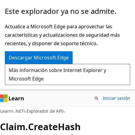
Ir
Ir
Este explorador ya no se admite.
al
a
contenido
la
Actualice a Microsoft Edge para aprovechar las
principal
navegación
características y actualizaciones de seguridad más
en
recientes, y disponer de soporte técnico.
la
Descargar Microsoft Edge
página
Más información sobre Internet Explorer y
Microsoft Edge
Learn
Iniciar sesión
C#
Learn
.NET
Explorador de API
Claim.
Create
Hash