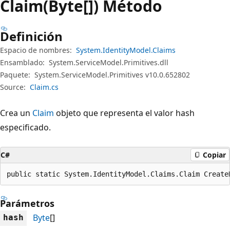
Claim(Byte[]) Método
Definición
Espacio de nombres:
System.IdentityModel.Claims
Ensamblado:
System.ServiceModel.Primitives.dll
Paquete:
System.ServiceModel.Primitives v10.0.652802
Source:
Claim.cs
Crea un
Claim
objeto que representa el valor hash
especificado.
C#
Copiar
public static System.IdentityModel.Claims.Claim Create
Parámetros
Byte
[]
hash