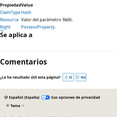
Propiedad
Value
ClaimType
Hash
Resource
Valor del parámetro
.
hash
Right
PossessProperty
.
Se aplica a
Modo
de
Comentarios
lectura
deshabilitado
¿Le ha resultado útil esta página?
Sí
No
Español (España)
Sus opciones de privacidad
Tema