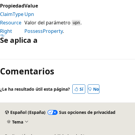
Propiedad
Value
ClaimType
Upn
Resource
Valor del parámetro
.
upn
Right
PossessProperty
.
Se aplica a
Modo
de
Comentarios
lectura
deshabilitado
¿Le ha resultado útil esta página?
Sí
No
Español (España)
Sus opciones de privacidad
Tema