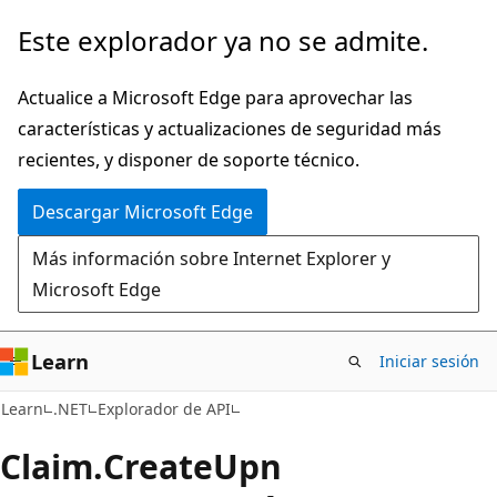
Ir
Ir
Este explorador ya no se admite.
al
a
contenido
la
Actualice a Microsoft Edge para aprovechar las
principal
navegación
características y actualizaciones de seguridad más
en
recientes, y disponer de soporte técnico.
la
Descargar Microsoft Edge
página
Más información sobre Internet Explorer y
Microsoft Edge
Learn
Iniciar sesión
C#
Learn
.NET
Explorador de API
Claim.
Create
Upn