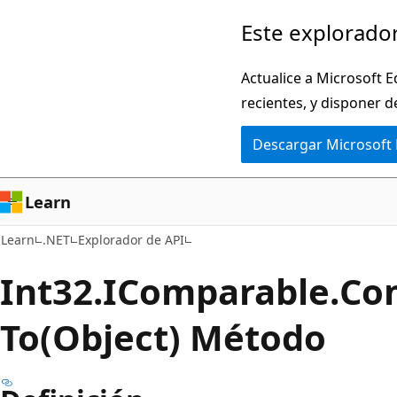
Ir
Ir
Este explorador
al
a
contenido
la
Actualice a Microsoft E
principal
navegación
recientes, y disponer d
en
Descargar Microsoft
la
página
Learn
Learn
.NET
Explorador de API
Int32.IComparable.
Co
To(Object) Método