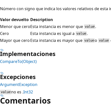
Número con signo que indica los valores relativos de esta 
Valor devuelto
Description
Menor que cero
Esta instancia es menor que
.
value
Cero
Esta instancia es igual a
.
value
Mayor que cero
Esta instancia es mayor que
o
value
value
Implementaciones
CompareTo(Object)
Excepciones
ArgumentException
no es .
Int32
value
Comentarios