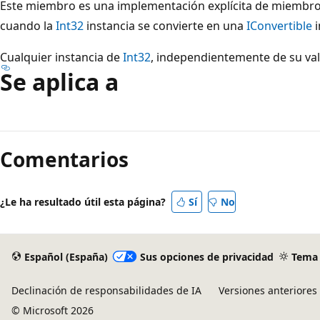
Este miembro es una implementación explícita de miembro 
cuando la
Int32
instancia se convierte en una
IConvertible
i
Cualquier instancia de
Int32
, independientemente de su va
Se aplica a
Modo
de
Comentarios
lectura
deshabilitado
¿Le ha resultado útil esta página?
Sí
No
Español (España)
Sus opciones de privacidad
Tema
Declinación de responsabilidades de IA
Versiones anteriores
© Microsoft 2026