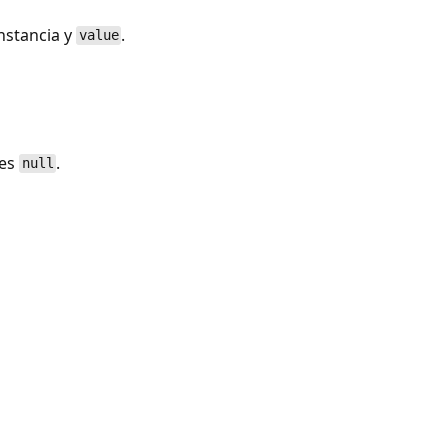
instancia y
.
value
es
.
null