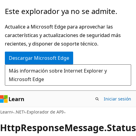
Ir
Ir
Este explorador ya no se admite.
al
a
contenido
la
Actualice a Microsoft Edge para aprovechar las
principal
navegación
características y actualizaciones de seguridad más
en
recientes, y disponer de soporte técnico.
la
Descargar Microsoft Edge
página
Más información sobre Internet Explorer y
Microsoft Edge
Learn
Iniciar sesión
C#
Learn
.NET
Explorador de API
Http
Response
Message.
Status