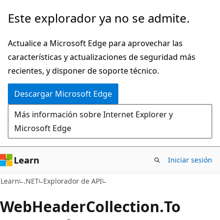
Ir
Ir
Este explorador ya no se admite.
al
a
contenido
la
Actualice a Microsoft Edge para aprovechar las
principal
navegación
características y actualizaciones de seguridad más
en
recientes, y disponer de soporte técnico.
la
Descargar Microsoft Edge
página
Más información sobre Internet Explorer y
Microsoft Edge
Learn
Iniciar sesión
C#
Learn
.NET
Explorador de API
Web
Header
Collection.
To