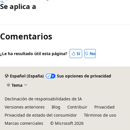
Se aplica a
Modo
de
Comentarios
lectura
deshabilitado
¿Le ha resultado útil esta página?
Sí
No
Español (España)
Sus opciones de privacidad
Tema
Declinación de responsabilidades de IA
Versiones anteriores
Blog
Contribuir
Privacidad
Privacidad de estado del consumidor
Términos de uso
Marcas comerciales
© Microsoft 2026