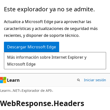
Ir
Ir
Este explorador ya no se admite.
al
a
contenido
la
Actualice a Microsoft Edge para aprovechar las
principal
navegación
características y actualizaciones de seguridad más
en
recientes, y disponer de soporte técnico.
la
Descargar Microsoft Edge
página
Más información sobre Internet Explorer y
Microsoft Edge
Learn
Iniciar sesión
C#
Learn
.NET
Explorador de API
Web
Response.
Headers