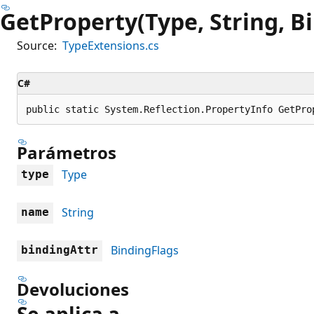
GetProperty(Type, String, B
Source:
TypeExtensions.cs
C#
public static System.Reflection.PropertyInfo GetPro
Parámetros
Type
type
String
name
BindingFlags
bindingAttr
Devoluciones
Se aplica a