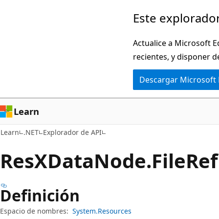
Ir
Ir
Este explorador
al
a
contenido
la
Actualice a Microsoft E
principal
navegación
recientes, y disponer d
en
Descargar Microsoft
la
página
Learn
Learn
.NET
Explorador de API
Res
XData
Node.
File
Ref
Definición
Espacio de nombres:
System.Resources