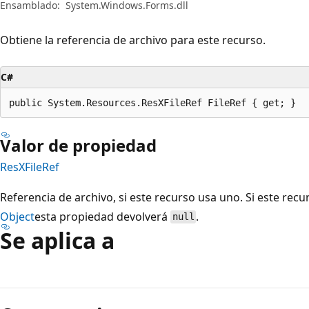
Ensamblado:
System.Windows.Forms.dll
Obtiene la referencia de archivo para este recurso.
C#
public System.Resources.ResXFileRef FileRef { get; }
Valor de propiedad
ResXFileRef
Referencia de archivo, si este recurso usa uno. Si este rec
Object
esta propiedad devolverá
.
null
Se aplica a
Modo
de