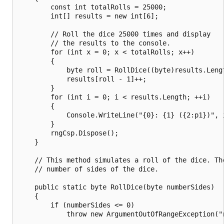
        const int totalRolls = 25000;

        int[] results = new int[6];

        // Roll the dice 25000 times and display

        // the results to the console.

        for (int x = 0; x < totalRolls; x++)

        {

            byte roll = RollDice((byte)results.Lengt
            results[roll - 1]++;

        }

        for (int i = 0; i < results.Length; ++i)

        {

            Console.WriteLine("{0}: {1} ({2:p1})", 
        }

        rngCsp.Dispose();

    }

    // This method simulates a roll of the dice. The
    // number of sides of the dice.

    public static byte RollDice(byte numberSides)

    {

        if (numberSides <= 0)

            throw new ArgumentOutOfRangeException("n