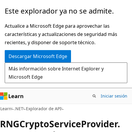
Ir
Ir
Este explorador ya no se admite.
al
a
contenido
la
Actualice a Microsoft Edge para aprovechar las
principal
navegación
características y actualizaciones de seguridad más
en
recientes, y disponer de soporte técnico.
la
Descargar Microsoft Edge
página
Más información sobre Internet Explorer y
Microsoft Edge
Learn
Iniciar sesión
C#
Learn
.NET
Explorador de API
RNGCrypto
Service
Provider.