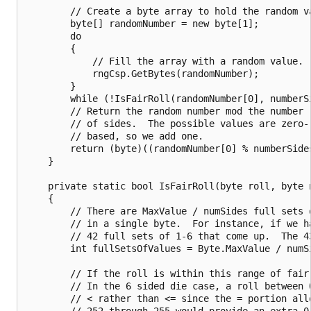
        // Create a byte array to hold the random va
        byte[] randomNumber = new byte[1];

        do

        {

            // Fill the array with a random value.

            rngCsp.GetBytes(randomNumber);

        }

        while (!IsFairRoll(randomNumber[0], numberSi
        // Return the random number mod the number

        // of sides.  The possible values are zero-

        // based, so we add one.

        return (byte)((randomNumber[0] % numberSides
    }

    private static bool IsFairRoll(byte roll, byte n
    {

        // There are MaxValue / numSides full sets o
        // in a single byte.  For instance, if we ha
        // 42 full sets of 1-6 that come up.  The 43
        int fullSetsOfValues = Byte.MaxValue / numSi
        // If the roll is within this range of fair
        // In the 6 sided die case, a roll between 0
        // < rather than <= since the = portion allo
        // 252 through 255 would provide an extra 0,