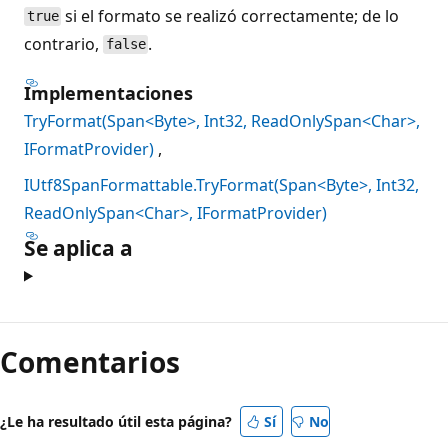
si el formato se realizó correctamente; de lo
true
contrario,
.
false
Implementaciones
TryFormat(Span<Byte>, Int32, ReadOnlySpan<Char>,
IFormatProvider)
IUtf8SpanFormattable.TryFormat(Span<Byte>, Int32,
ReadOnlySpan<Char>, IFormatProvider)
Se aplica a
Modo
de
Comentarios
lectura
deshabilitado
¿Le ha resultado útil esta página?
Sí
No