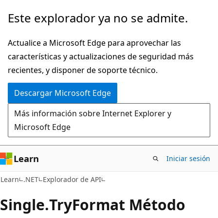
Ir
Ir
Este explorador ya no se admite.
al
a
contenido
la
Actualice a Microsoft Edge para aprovechar las
principal
navegación
características y actualizaciones de seguridad más
en
recientes, y disponer de soporte técnico.
la
Descargar Microsoft Edge
página
Más información sobre Internet Explorer y
Microsoft Edge
Learn
Iniciar sesión
C#
Learn
.NET
Explorador de API
Single.
Try
Format Método