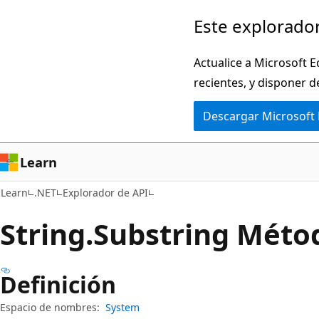
Ir
Ir
Este explorador
al
a
contenido
la
Actualice a Microsoft E
principal
navegación
recientes, y disponer d
en
Descargar Microsoft
la
página
Learn
Learn
.NET
Explorador de API
String.
Substring Méto
Definición
Espacio de nombres:
System