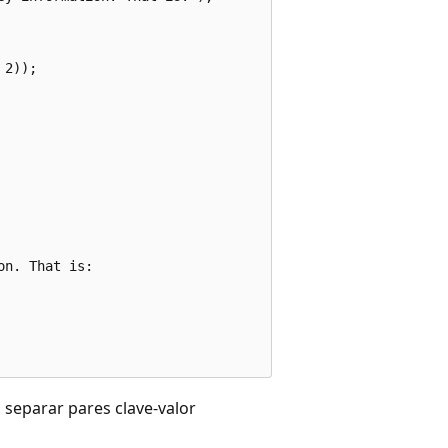
2));

n. That is:

separar pares clave-valor