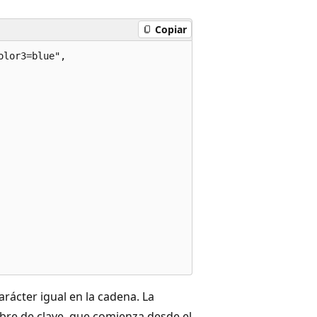
Copiar
lor3=blue",

rácter igual en la cadena. La
re de clave, que comienza desde el