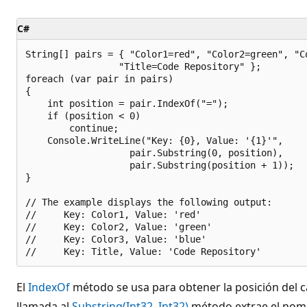
C#
String[] pairs = { "Color1=red", "Color2=green", "Co
                 "Title=Code Repository" };

foreach (var pair in pairs) 

{

    int position = pair.IndexOf("=");

    if (position < 0)

        continue;

    Console.WriteLine("Key: {0}, Value: '{1}'", 

                   pair.Substring(0, position),

                   pair.Substring(position + 1));

}                          

// The example displays the following output:

//     Key: Color1, Value: 'red'

//     Key: Color2, Value: 'green'

//     Key: Color3, Value: 'blue'

El
IndexOf
método se usa para obtener la posición del ca
llamada al
Substring(Int32, Int32)
método extrae el nomb