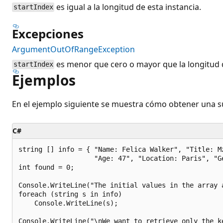
es igual a la longitud de esta instancia.
startIndex
Excepciones
ArgumentOutOfRangeException
es menor que cero o mayor que la longitud d
startIndex
Ejemplos
En el ejemplo siguiente se muestra cómo obtener una 
C#
string [] info = { "Name: Felica Walker", "Title: Mz
                   "Age: 47", "Location: Paris", "Ge
int found = 0;

Console.WriteLine("The initial values in the array a
foreach (string s in info)

    Console.WriteLine(s);

Console.WriteLine("\nWe want to retrieve only the k