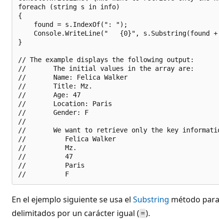
foreach (string s in info) 

{

    found = s.IndexOf(": ");

    Console.WriteLine("   {0}", s.Substring(found + 
}

// The example displays the following output:

//       The initial values in the array are:

//       Name: Felica Walker

//       Title: Mz.

//       Age: 47

//       Location: Paris

//       Gender: F

//       

//       We want to retrieve only the key informatio
//          Felica Walker

//          Mz.

//          47

//          Paris

En el ejemplo siguiente se usa el
Substring
método para 
delimitados por un carácter igual (
).
=