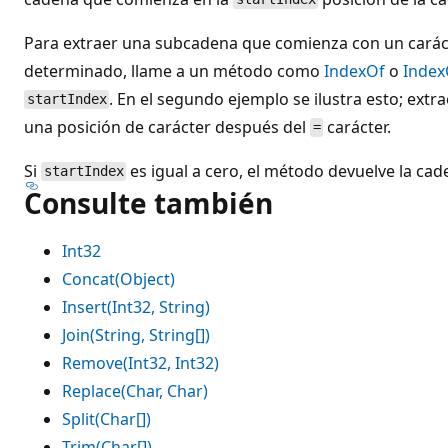
Para extraer una subcadena que comienza con un caráct
determinado, llame a un método como
IndexOf
o
Index
. En el segundo ejemplo se ilustra esto; ext
startIndex
una posición de carácter después del
carácter.
=
Si
es igual a cero, el método devuelve la cad
startIndex
Consulte también
Int32
Concat(Object)
Insert(Int32, String)
Join(String, String[])
Remove(Int32, Int32)
Replace(Char, Char)
Split(Char[])
Trim(Char[])