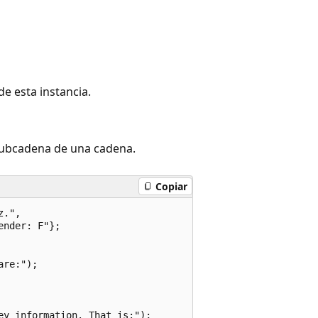
e esta instancia.
subcadena de una cadena.
Copiar
.", 

nder: F"};

re:");

ey information. That is:");        
