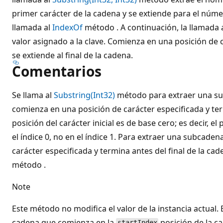
primer carácter de la cadena y se extiende para el núme
llamada al
IndexOf
método . A continuación, la llamada 
valor asignado a la clave. Comienza en una posición de c
se extiende al final de la cadena.
Comentarios
Se llama al
Substring(Int32)
método para extraer una s
comienza en una posición de carácter especificada y term
posición del carácter inicial es de base cero; es decir, e
el índice 0, no en el índice 1. Para extraer una subcad
carácter especificada y termina antes del final de la cad
método .
Note
Este método no modifica el valor de la instancia actual.
cadena que comienza en la
posición de la ca
startIndex