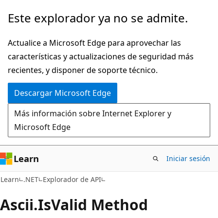
Ir
Ir
Este explorador ya no se admite.
al
a
contenido
la
Actualice a Microsoft Edge para aprovechar las
principal
navegación
características y actualizaciones de seguridad más
en
recientes, y disponer de soporte técnico.
la
Descargar Microsoft Edge
página
Más información sobre Internet Explorer y
Microsoft Edge
Learn
Iniciar sesión
C#
Learn
.NET
Explorador de API
Ascii.
Is
Valid Method