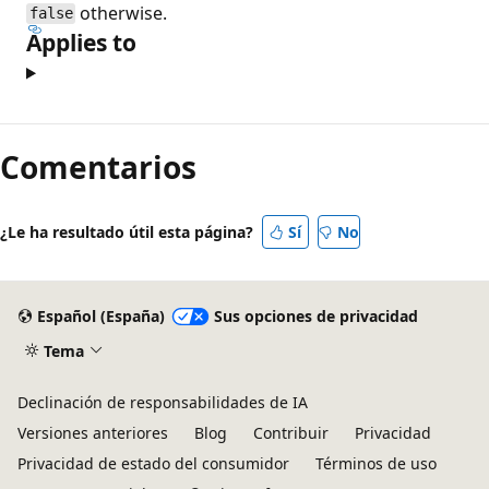
otherwise.
false
Applies to
Modo
de
Comentarios
lectura
deshabilitado
¿Le ha resultado útil esta página?
Sí
No
Español (España)
Sus opciones de privacidad
Tema
Declinación de responsabilidades de IA
Versiones anteriores
Blog
Contribuir
Privacidad
Privacidad de estado del consumidor
Términos de uso