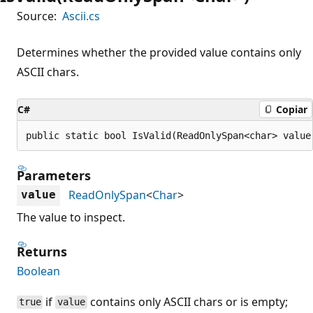
Source:
Ascii.cs
Determines whether the provided value contains only
ASCII chars.
C#
Copiar
public static bool IsValid(ReadOnlySpan<char> value
Parameters
ReadOnlySpan
<
Char
>
value
The value to inspect.
Returns
Boolean
if
contains only ASCII chars or is empty;
true
value