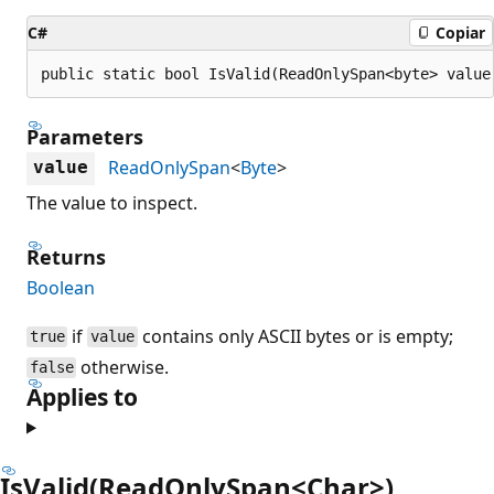
C#
Copiar
public static bool IsValid(ReadOnlySpan<byte> value
Parameters
ReadOnlySpan
<
Byte
>
value
The value to inspect.
Returns
Boolean
if
contains only ASCII bytes or is empty;
true
value
otherwise.
false
Applies to
IsValid(ReadOnlySpan<Char>)