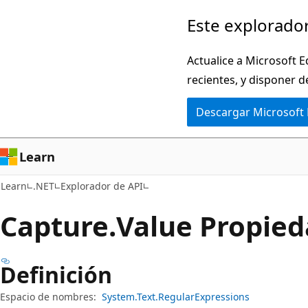
Ir
Ir
Este explorador
al
a
contenido
la
Actualice a Microsoft E
principal
navegación
recientes, y disponer d
en
Descargar Microsoft
la
página
Learn
Learn
.NET
Explorador de API
Capture.
Value Propie
Definición
Espacio de nombres:
System.Text.RegularExpressions