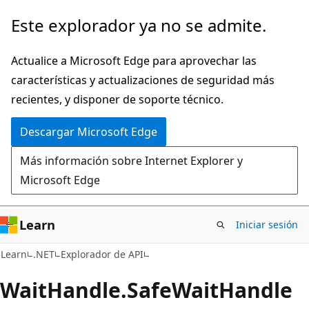
Ir
Ir
Este explorador ya no se admite.
al
a
contenido
la
Actualice a Microsoft Edge para aprovechar las
principal
navegación
características y actualizaciones de seguridad más
en
recientes, y disponer de soporte técnico.
la
Descargar Microsoft Edge
página
Más información sobre Internet Explorer y
Microsoft Edge
Learn
Iniciar sesión
C#
Learn
.NET
Explorador de API
Wait
Handle.
Safe
Wait
Handle