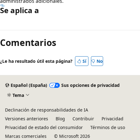
administrados adicionales.
Se aplica a
Modo
de
Comentarios
lectura
deshabilitado
¿Le ha resultado útil esta página?
Sí
No
Español (España)
Sus opciones de privacidad
Tema
Declinación de responsabilidades de IA
Versiones anteriores
Blog
Contribuir
Privacidad
Privacidad de estado del consumidor
Términos de uso
Marcas comerciales
© Microsoft 2026