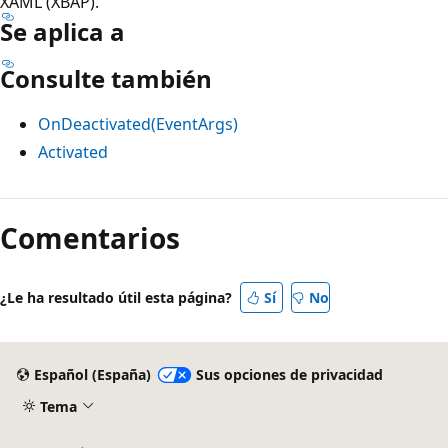
XAML (XBAP).
Se aplica a
Consulte también
OnDeactivated(EventArgs)
Activated
Modo
de
Comentarios
lectura
deshabilitado
¿Le ha resultado útil esta página?
Sí
No
Español (España)
Sus opciones de privacidad
Tema