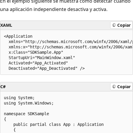
En el ejemplo siguiente se muestra cómo detectar cuándo
una aplicación independiente desactiva y activa.
XAML
Copiar
<Application 

  xmlns="http://schemas.microsoft.com/winfx/2006/xaml/p
  xmlns:x="http://schemas.microsoft.com/winfx/2006/xaml
  x:Class="SDKSample.App"

  StartupUri="MainWindow.xaml"

  Activated="App_Activated" 

C#
Copiar
using System;

using System.Windows;

namespace SDKSample

{

    public partial class App : Application

    {
