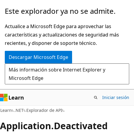
Ir
Ir
Este explorador ya no se admite.
al
a
contenido
la
Actualice a Microsoft Edge para aprovechar las
principal
navegación
características y actualizaciones de seguridad más
en
recientes, y disponer de soporte técnico.
la
Descargar Microsoft Edge
página
Más información sobre Internet Explorer y
Microsoft Edge
Learn
Iniciar sesión
C#
Learn
.NET
Explorador de API
Application.
Deactivated