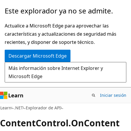
Ir
Ir
Este explorador ya no se admite.
al
a
contenido
la
Actualice a Microsoft Edge para aprovechar las
principal
navegación
características y actualizaciones de seguridad más
en
recientes, y disponer de soporte técnico.
la
Descargar Microsoft Edge
página
Más información sobre Internet Explorer y
Microsoft Edge
Learn
Iniciar sesión
C#
Learn
.NET
Explorador de API
Content
Control.
On
Content