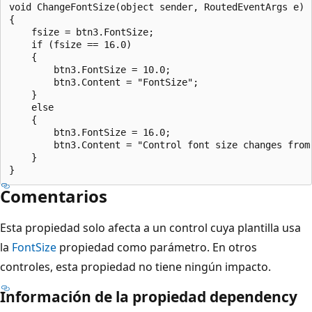
void ChangeFontSize(object sender, RoutedEventArgs e)

{

    fsize = btn3.FontSize;

    if (fsize == 16.0)

    {

        btn3.FontSize = 10.0;

        btn3.Content = "FontSize";

    }

    else

    {

        btn3.FontSize = 16.0;

        btn3.Content = "Control font size changes from 
    }

Comentarios
Esta propiedad solo afecta a un control cuya plantilla usa
la
FontSize
propiedad como parámetro. En otros
controles, esta propiedad no tiene ningún impacto.
Información de la propiedad dependency