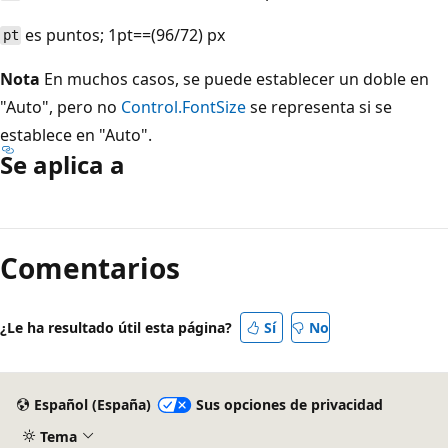
es puntos; 1pt==(96/72) px
pt
Nota
En muchos casos, se puede establecer un doble en
"Auto", pero no
Control.FontSize
se representa si se
establece en "Auto".
Se aplica a
Modo
de
Comentarios
lectura
deshabilitado
¿Le ha resultado útil esta página?
Sí
No
Español (España)
Sus opciones de privacidad
Tema