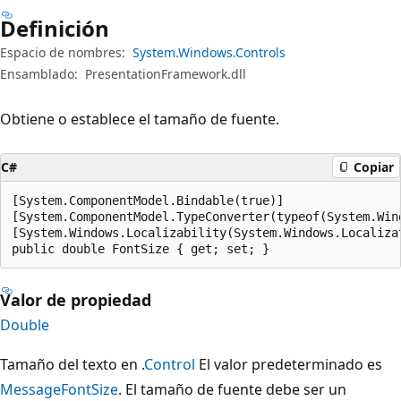
Definición
Espacio de nombres:
System.Windows.Controls
Ensamblado:
PresentationFramework.dll
Obtiene o establece el tamaño de fuente.
C#
Copiar
[System.ComponentModel.Bindable(true)]

[System.ComponentModel.TypeConverter(typeof(System.Wind
[System.Windows.Localizability(System.Windows.Localizat
public double FontSize { get; set; }
Valor de propiedad
Double
Tamaño del texto en .
Control
El valor predeterminado es
MessageFontSize
. El tamaño de fuente debe ser un