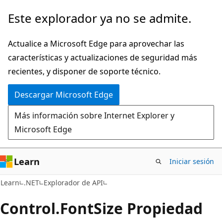
Ir
Ir
Este explorador ya no se admite.
al
a
contenido
la
Actualice a Microsoft Edge para aprovechar las
principal
navegación
características y actualizaciones de seguridad más
en
recientes, y disponer de soporte técnico.
la
Descargar Microsoft Edge
página
Más información sobre Internet Explorer y
Microsoft Edge
Learn
Iniciar sesión
C#
Learn
.NET
Explorador de API
Control.
Font
Size Propiedad