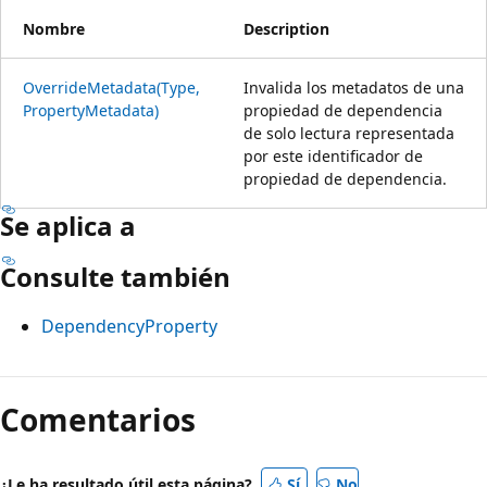
Nombre
Description
OverrideMetadata(Type,
Invalida los metadatos de una
PropertyMetadata)
propiedad de dependencia
de solo lectura representada
por este identificador de
propiedad de dependencia.
Se aplica a
Consulte también
DependencyProperty
Modo
de
Comentarios
lectura
deshabilitado
¿Le ha resultado útil esta página?
Sí
No