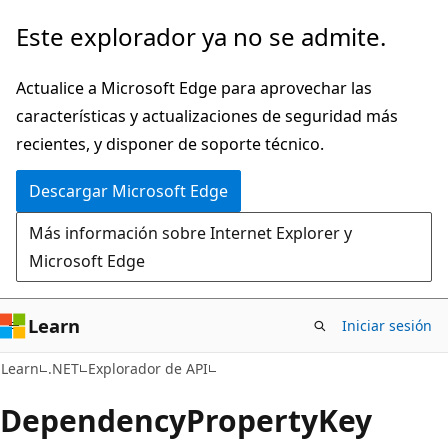
Ir
Ir
Este explorador ya no se admite.
al
a
contenido
la
Actualice a Microsoft Edge para aprovechar las
principal
navegación
características y actualizaciones de seguridad más
en
recientes, y disponer de soporte técnico.
la
Descargar Microsoft Edge
página
Más información sobre Internet Explorer y
Microsoft Edge
Learn
Iniciar sesión
C#
Learn
.NET
Explorador de API
Dependency
Property
Key