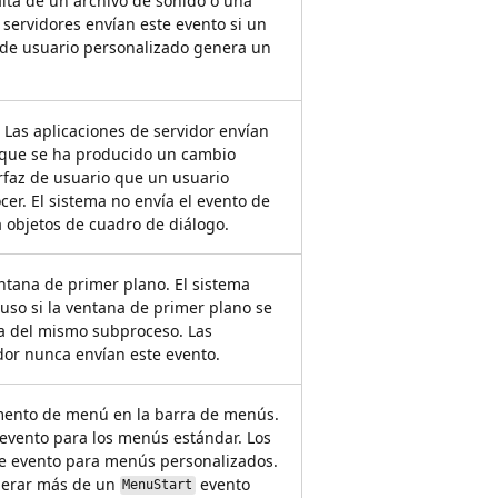
lta de un archivo de sonido o una
s servidores envían este evento si un
 de usuario personalizado genera un
 Las aplicaciones de servidor envían
 que se ha producido un cambio
rfaz de usuario que un usuario
cer. El sistema no envía el evento de
 objetos de cuadro de diálogo.
ntana de primer plano. El sistema
luso si la ventana de primer plano se
a del mismo subproceso. Las
dor nunca envían este evento.
mento de menú en la barra de menús.
 evento para los menús estándar. Los
te evento para menús personalizados.
nerar más de un
evento
MenuStart