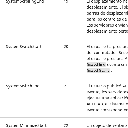
SystemScrollingEnd
19
El desplazamiento ha
desplazamiento. El si
barras de desplazami
para los controles d
Los servidores envían
desplazamiento perso
SystemSwitchStart
20
El usuario ha presio
del conmutador. Si so
el usuario presiona A
evento sin
SwitchEnd
.
SwitchStart
SystemSwitchEnd
21
El usuario publicó AL
evento; los servidore
ejecuta una aplicaci
ALT+TAB, el sistema e
evento correspondie
SystemMinimizeStart
22
Un objeto de ventana