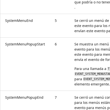
que podría o no tene
.
SystemMenuEnd
5
Se cerró un menú de 
este evento para los 
envían este evento p
SystemMenuPopupStart
6
Se muestra un menú c
evento para los menú
este evento para men
envía el evento de f
Para una llamada a
T
EVENT_SYSTEM_MENUSTA
para
EVENT_SYSTEM_ME
elemento emergente.
SystemMenuPopupEnd
7
Se cerró un menú cont
para los menús estánd
evento para menús pe