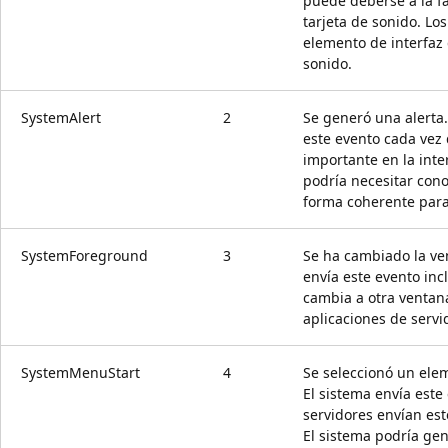
puede deberse a la fa
tarjeta de sonido. Lo
elemento de interfaz
sonido.
SystemAlert
2
Se generó una alerta.
este evento cada vez
importante en la inte
podría necesitar cono
forma coherente para
SystemForeground
3
Se ha cambiado la ve
envía este evento inc
cambia a otra ventan
aplicaciones de servi
SystemMenuStart
4
Se seleccionó un ele
El sistema envía este
servidores envían es
El sistema podría ge