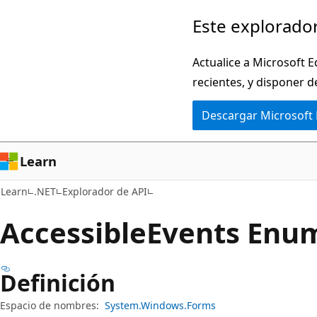
Ir
Ir
Este explorador
al
a
contenido
la
Actualice a Microsoft E
principal
navegación
recientes, y disponer d
en
Descargar Microsoft
la
página
Learn
Learn
.NET
Explorador de API
Accessible
Events Enu
Definición
Espacio de nombres:
System.Windows.Forms