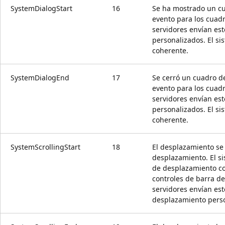
SystemDialogStart
16
Se ha mostrado un cua
evento para los cuadr
servidores envían es
personalizados. El si
coherente.
SystemDialogEnd
17
Se cerró un cuadro de
evento para los cuadr
servidores envían es
personalizados. El si
coherente.
SystemScrollingStart
18
El desplazamiento se
desplazamiento. El si
de desplazamiento co
controles de barra d
servidores envían es
desplazamiento perso