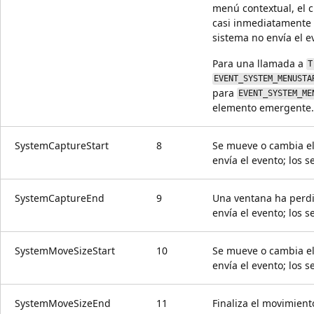
menú contextual, el c
casi inmediatamente 
sistema no envía el 
Para una llamada a
T
EVENT_SYSTEM_MENUSTA
para
EVENT_SYSTEM_ME
elemento emergente.
SystemCaptureStart
8
Se mueve o cambia el
envía el evento; los 
SystemCaptureEnd
9
Una ventana ha perdi
envía el evento; los 
SystemMoveSizeStart
10
Se mueve o cambia el
envía el evento; los 
SystemMoveSizeEnd
11
Finaliza el movimien