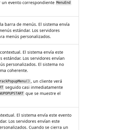
r un evento correspondiente
MenuEnd
la barra de menús. El sistema envía
menús estándar. Los servidores
ara menús personalizados.
ontextual. El sistema envía este
s estándar. Los servidores envían
ús personalizados. El sistema no
orma coherente.
, un cliente verá
rackPopupMenu()
seguido casi inmediatamente
RT
que se muestre el
NUPOPUPSTART
extual. El sistema envía este evento
ar. Los servidores envían este
rsonalizados. Cuando se cierra un