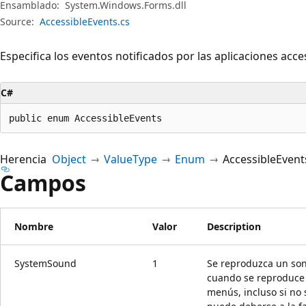
Ensamblado:
System.Windows.Forms.dll
Source:
AccessibleEvents.cs
Especifica los eventos notificados por las aplicaciones acces
C#
public enum AccessibleEvents
Herencia
Object
ValueType
Enum
AccessibleEvent
Campos
Nombre
Valor
Description
SystemSound
1
Se reproduzca un soni
cuando se reproduce 
menús, incluso si no