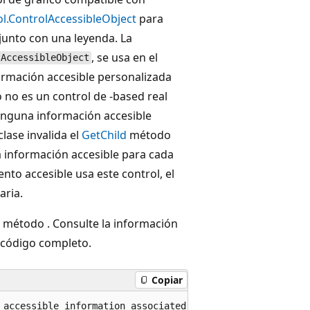
l.ControlAccessibleObject
para
 junto con una leyenda. La
, se usa en el
lAccessibleObject
rmación accesible personalizada
o no es un control de -based real
 ninguna información accesible
clase invalida el
GetChild
método
 información accesible para cada
nto accesible usa este control, el
aria.
método . Consulte la información
 código completo.
Copiar
 accessible information associated with the ChartControl.