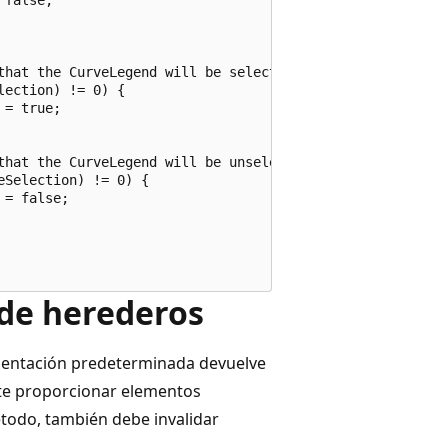
that the CurveLegend will be selected.

ection) != 0) {

= true;                        

that the CurveLegend will be unselected.

Selection) != 0) {

= false;                        

 de herederos
ementación predeterminada devuelve
ite proporcionar elementos
étodo, también debe invalidar