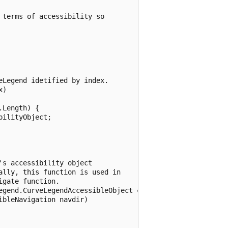
terms of accessibility so 

Legend idetified by index.

)

Length) {

ilityObject;

s accessibility object

lly, this function is used in

gate function.

egend.CurveLegendAccessibleObject child, 

bleNavigation navdir) 
