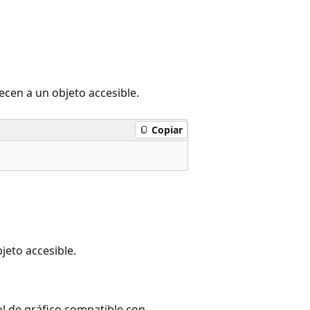
cen a un objeto accesible.
Copiar
eto accesible.
ol de gráfico compatible con