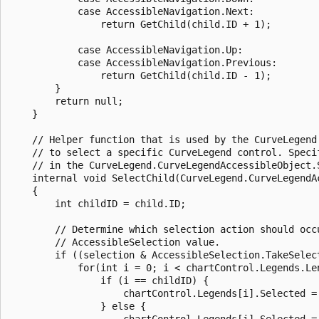
            case AccessibleNavigation.Next:

                return GetChild(child.ID + 1);

            case AccessibleNavigation.Up:

            case AccessibleNavigation.Previous:

                return GetChild(child.ID - 1);         
        }

        return null;

    }

    // Helper function that is used by the CurveLegend'
    // to select a specific CurveLegend control. Specif
    // in the CurveLegend.CurveLegendAccessibleObject.S
    internal void SelectChild(CurveLegend.CurveLegendA
    {   

        int childID = child.ID;

        // Determine which selection action should occu
        // AccessibleSelection value.

        if ((selection & AccessibleSelection.TakeSelect
            for(int i = 0; i < chartControl.Legends.Len
                if (i == childID) {

                    chartControl.Legends[i].Selected = 
                } else {

                    chartControl.Legends[i].Selected = 