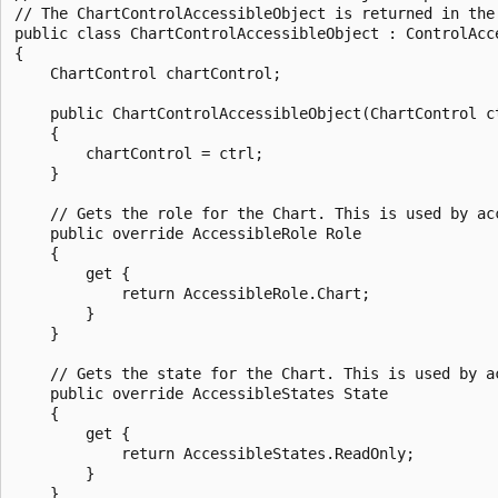
// The ChartControlAccessibleObject is returned in the
public class ChartControlAccessibleObject : ControlAcce
{

    ChartControl chartControl;

    public ChartControlAccessibleObject(ChartControl ct
    {

        chartControl = ctrl;

    }

    // Gets the role for the Chart. This is used by acc
    public override AccessibleRole Role

    {  

        get {

            return AccessibleRole.Chart;

        }

    }

    // Gets the state for the Chart. This is used by ac
    public override AccessibleStates State

    {  

        get {                    

            return AccessibleStates.ReadOnly;

        }

    }
