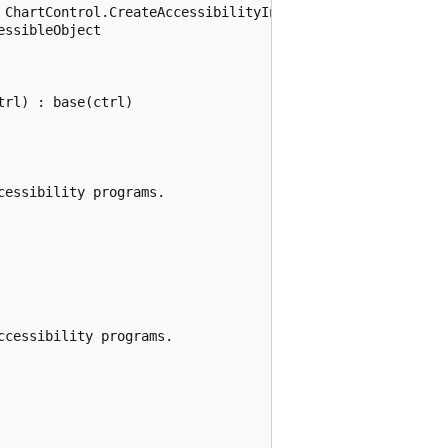
 ChartControl.CreateAccessibilityInstance override.

ssibleObject

rl) : base(ctrl) 

essibility programs.

cessibility programs.
