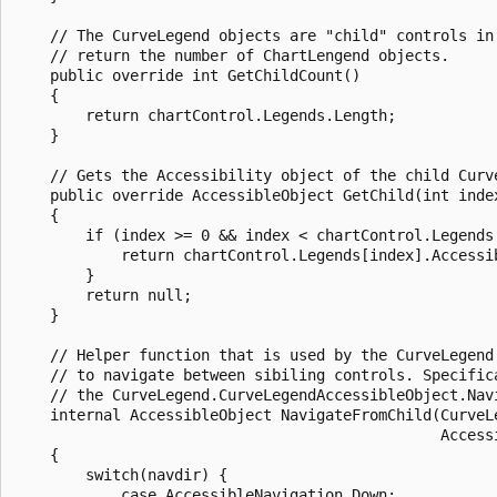
    // The CurveLegend objects are "child" controls in 
    // return the number of ChartLengend objects.

    public override int GetChildCount()

    {  

        return chartControl.Legends.Length;

    }

    // Gets the Accessibility object of the child Curve
    public override AccessibleObject GetChild(int index
    {  

        if (index >= 0 && index < chartControl.Legends.
            return chartControl.Legends[index].Accessib
        }                

        return null;

    }

    // Helper function that is used by the CurveLegend'
    // to navigate between sibiling controls. Specifica
    // the CurveLegend.CurveLegendAccessibleObject.Navi
    internal AccessibleObject NavigateFromChild(CurveL
                                                Accessi
    {  

        switch(navdir) {

            case AccessibleNavigation.Down:
