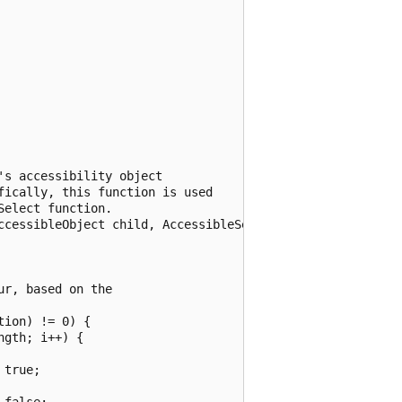
               

s accessibility object

ically, this function is used

elect function.

ccessibleObject child, AccessibleSelection selection) 

r, based on the

ion) != 0) {

gth; i++) {

true;                        

false;
