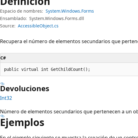
Definición
Espacio de nombres:
System.Windows.Forms
Ensamblado:
System.Windows.Forms.dll
Source:
AccessibleObject.cs
Recupera el número de elementos secundarios que pertene
C#
public virtual int GetChildCount();
Devoluciones
Int32
Número de elementos secundarios que pertenecen a un obj
Ejemplos
En el ejemplo siguiente se muestra la creación de un contr