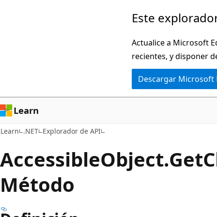
Ir
Ir
Este explorador
al
a
contenido
la
Actualice a Microsoft E
principal
navegación
recientes, y disponer d
en
Descargar Microsoft
la
página
Learn
Learn
.NET
Explorador de API
Accessible
Object.
Get
C
Método