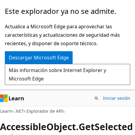
Ir
Ir
Este explorador ya no se admite.
al
a
contenido
la
Actualice a Microsoft Edge para aprovechar las
principal
navegación
características y actualizaciones de seguridad más
en
recientes, y disponer de soporte técnico.
la
Descargar Microsoft Edge
página
Más información sobre Internet Explorer y
Microsoft Edge
Learn
Iniciar sesión
C#
Learn
.NET
Explorador de API
Accessible
Object.
Get
Selected