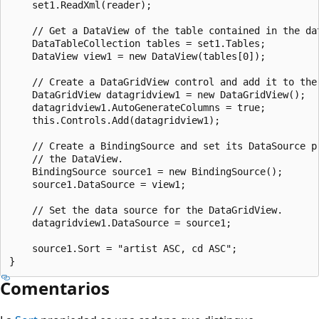
    set1.ReadXml(reader);

    // Get a DataView of the table contained in the dat
    DataTableCollection tables = set1.Tables;

    DataView view1 = new DataView(tables[0]);

    // Create a DataGridView control and add it to the 
    DataGridView datagridview1 = new DataGridView();

    datagridview1.AutoGenerateColumns = true;

    this.Controls.Add(datagridview1);

    // Create a BindingSource and set its DataSource pr
    // the DataView.

    BindingSource source1 = new BindingSource();

    source1.DataSource = view1;

    // Set the data source for the DataGridView.

    datagridview1.DataSource = source1;

    source1.Sort = "artist ASC, cd ASC";

Comentarios