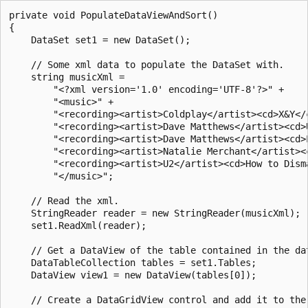
private void PopulateDataViewAndSort()

{

    DataSet set1 = new DataSet();

    // Some xml data to populate the DataSet with.

    string musicXml =

        "<?xml version='1.0' encoding='UTF-8'?>" +

        "<music>" +

        "<recording><artist>Coldplay</artist><cd>X&Y</c
        "<recording><artist>Dave Matthews</artist><cd>
        "<recording><artist>Dave Matthews</artist><cd>
        "<recording><artist>Natalie Merchant</artist><c
        "<recording><artist>U2</artist><cd>How to Dism
        "</music>";

    // Read the xml.

    StringReader reader = new StringReader(musicXml);

    set1.ReadXml(reader);

    // Get a DataView of the table contained in the dat
    DataTableCollection tables = set1.Tables;

    DataView view1 = new DataView(tables[0]);

    // Create a DataGridView control and add it to the 