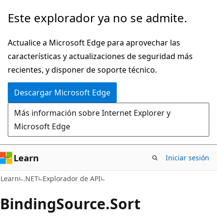
Ir
Ir
Este explorador ya no se admite.
al
a
contenido
la
Actualice a Microsoft Edge para aprovechar las
principal
navegación
características y actualizaciones de seguridad más
en
recientes, y disponer de soporte técnico.
la
Descargar Microsoft Edge
página
Más información sobre Internet Explorer y
Microsoft Edge
Learn
Iniciar sesión
C#
Learn
.NET
Explorador de API
Binding
Source.
Sort