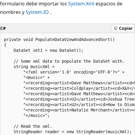
formulario debe importar los
System.Xml
espacios de
nombres y
System.IO
.
C#
Copiar
private void PopulateDataViewAndAdvancedSort()

{

    DataSet set1 = new DataSet();

    // Some xml data to populate the DataSet with.

    string musicXml =

        "<?xml version='1.0' encoding='UTF-8'?>" +

        "<music>" +

        "<recording><artist>Dave Matthews</artist><cd>
        "<recording><artist>Coldplay</artist><cd>X&Y</c
        "<recording><artist>Dave Matthews</artist><cd>
        "<recording><artist>U2</artist><cd>Joshua Tree<
        "<recording><artist>U2</artist><cd>How to Dism
        "<recording><artist>Natalie Merchant</artist><c
        "</music>";

    // Read the xml.

    StringReader reader = new StringReader(musicXml);
