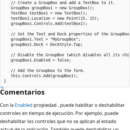
   // Create a GroupBox and add a TextBox to it.

   GroupBox groupBox1 = new GroupBox();

   TextBox textBox1 = new TextBox();

   textBox1.Location = new Point(15, 15);

   groupBox1.Controls.Add(textBox1);

   // Set the Text and Dock properties of the GroupBox.
   groupBox1.Text = "MyGroupBox";

   groupBox1.Dock = DockStyle.Top;

   // Disable the GroupBox (which disables all its chil
   groupBox1.Enabled = false;

   // Add the Groupbox to the form.

   this.Controls.Add(groupBox1);

Comentarios
Con la
Enabled
propiedad , puede habilitar o deshabilitar
controles en tiempo de ejecución. Por ejemplo, puede
deshabilitar los controles que no se aplican al estado
actual de la aplicación. También puede deshabilitar un