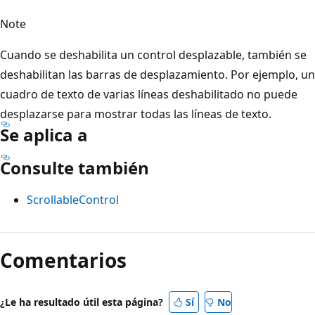
Note
Cuando se deshabilita un control desplazable, también se
deshabilitan las barras de desplazamiento. Por ejemplo, un
cuadro de texto de varias líneas deshabilitado no puede
desplazarse para mostrar todas las líneas de texto.
Se aplica a
Consulte también
ScrollableControl
Modo
de
Comentarios
lectura
deshabilitado
¿Le ha resultado útil esta página?
Sí
No