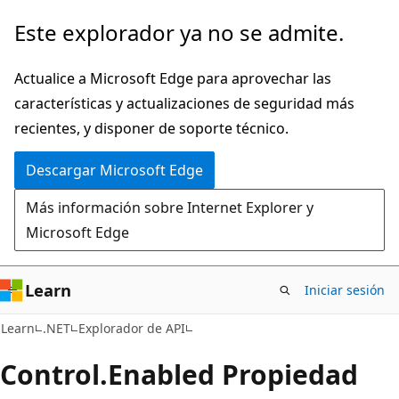
Ir
Ir
Este explorador ya no se admite.
al
a
contenido
la
Actualice a Microsoft Edge para aprovechar las
principal
navegación
características y actualizaciones de seguridad más
en
recientes, y disponer de soporte técnico.
la
Descargar Microsoft Edge
página
Más información sobre Internet Explorer y
Microsoft Edge
Learn
Iniciar sesión
C#
Learn
.NET
Explorador de API
Control.
Enabled Propiedad