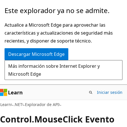
Ir
Ir
Este explorador ya no se admite.
al
a
contenido
la
Actualice a Microsoft Edge para aprovechar las
principal
navegación
características y actualizaciones de seguridad más
en
recientes, y disponer de soporte técnico.
la
Descargar Microsoft Edge
página
Más información sobre Internet Explorer y
Microsoft Edge
Learn
Iniciar sesión
C#
Learn
.NET
Explorador de API
Control.
Mouse
Click Evento