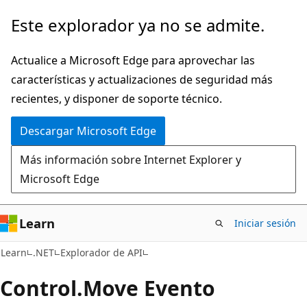
Ir
Ir
Este explorador ya no se admite.
al
a
contenido
la
Actualice a Microsoft Edge para aprovechar las
principal
navegación
características y actualizaciones de seguridad más
en
recientes, y disponer de soporte técnico.
la
Descargar Microsoft Edge
página
Más información sobre Internet Explorer y
Microsoft Edge
Learn
Iniciar sesión
C#
Learn
.NET
Explorador de API
Control.
Move Evento