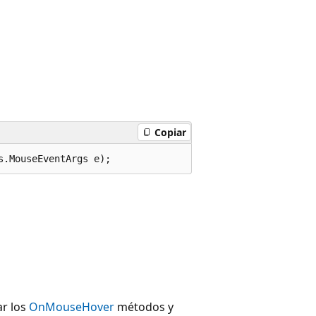
Copiar
s.MouseEventArgs e);
ar los
OnMouseHover
métodos y