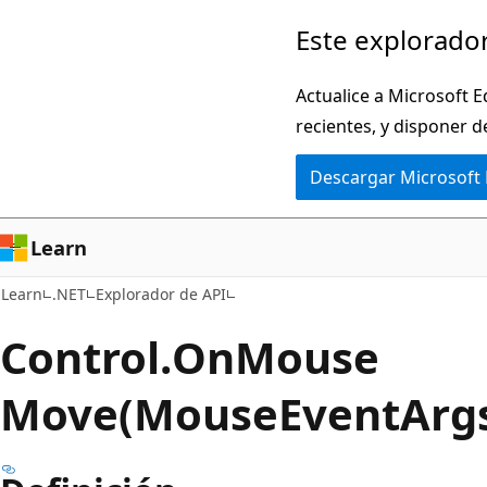
Ir
Ir
Este explorador
al
a
contenido
la
Actualice a Microsoft E
principal
navegación
recientes, y disponer d
en
Descargar Microsoft
la
página
Learn
Learn
.NET
Explorador de API
Control.
On
Mouse
Move(MouseEventArg