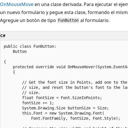
OnMouseMove
en una clase derivada. Para ejecutar el eje
un nuevo formulario y pegue esta clase, formando el mismo
Agregue un botón de tipo
al formulario.
FunButton
C#
public class FunButton:

    Button

{

    protected override void OnMouseHover(System.EventAr
    {

        // Get the font size in Points, add one to the

        // size, and reset the button's font to the lar
        // size.

        float fontSize = Font.SizeInPoints;

        fontSize += 1;

        System.Drawing.Size buttonSize = Size;

        this.Font = new System.Drawing.Font(

            Font.FontFamily, fontSize, Font.Style);
