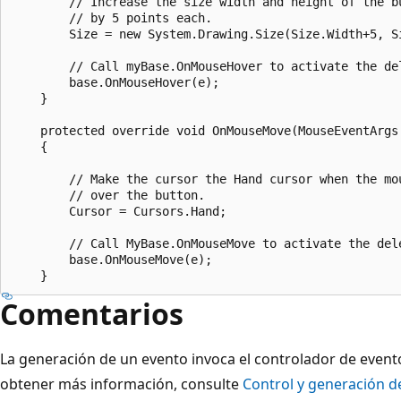
        // Increase the size width and height of the bu
        // by 5 points each.

        Size = new System.Drawing.Size(Size.Width+5, Si
        // Call myBase.OnMouseHover to activate the del
        base.OnMouseHover(e);

    }

    protected override void OnMouseMove(MouseEventArgs 
    {

        // Make the cursor the Hand cursor when the mou
        // over the button.

        Cursor = Cursors.Hand;

        // Call MyBase.OnMouseMove to activate the dele
        base.OnMouseMove(e);

Comentarios
La generación de un evento invoca el controlador de event
obtener más información, consulte
Control y generación d