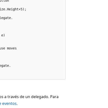
tton 

ze.Height+5);

egate.

e)

se moves 

gate.

os a través de un delegado. Para
e eventos
.