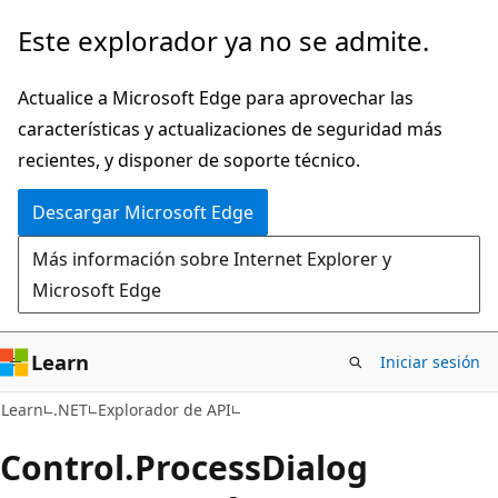
Ir
Ir
Este explorador ya no se admite.
al
a
contenido
la
Actualice a Microsoft Edge para aprovechar las
principal
navegación
características y actualizaciones de seguridad más
en
recientes, y disponer de soporte técnico.
la
Descargar Microsoft Edge
página
Más información sobre Internet Explorer y
Microsoft Edge
Learn
Iniciar sesión
C#
Learn
.NET
Explorador de API
Control.
Process
Dialog