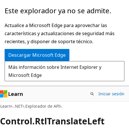
Ir
Ir
Este explorador ya no se admite.
al
a
contenido
la
Actualice a Microsoft Edge para aprovechar las
principal
navegación
características y actualizaciones de seguridad más
en
recientes, y disponer de soporte técnico.
la
Descargar Microsoft Edge
página
Más información sobre Internet Explorer y
Microsoft Edge
Learn
Iniciar sesión
C#
Learn
.NET
Explorador de API
Control.
Rtl
Translate
Left