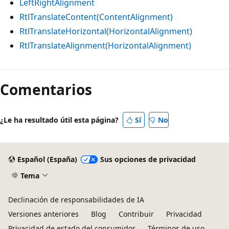
LeftRightAlignment
RtlTranslateContent(ContentAlignment)
RtlTranslateHorizontal(HorizontalAlignment)
RtlTranslateAlignment(HorizontalAlignment)
Modo
de
Comentarios
lectura
deshabilitado
¿Le ha resultado útil esta página?
Sí
No
Español (España)
Sus opciones de privacidad
Tema
Declinación de responsabilidades de IA
Versiones anteriores
Blog
Contribuir
Privacidad
Privacidad de estado del consumidor
Términos de uso