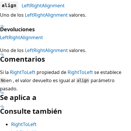
LeftRightAlignment
align
Uno de los
LeftRightAlignment
valores.
Devoluciones
LeftRightAlignment
Uno de los
LeftRightAlignment
valores.
Comentarios
Si la
RightToLeft
propiedad de
RightToLeft
se establece
en , el valor devuelto es igual al
parámetro
No
align
pasado.
Se aplica a
Consulte también
RightToLeft